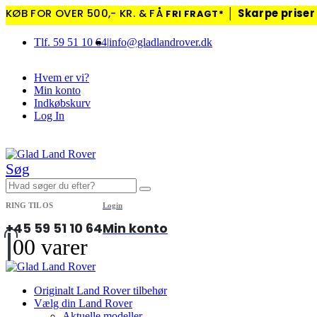
KØB FOR OVER 500,- KR. & FÅ
│
Skarpe priser
FRI FRAGT*
Tlf. 59 51 10 64
|
info@gladlandrover.dk
Hvem er vi?
Min konto
Indkøbskurv
Log In
|
Søg
RING TIL OS
Login
+45 59 51 10 64
Min konto
0
0 varer
Originalt Land Rover tilbehør
Vælg din Land Rover
Aktuelle modeller