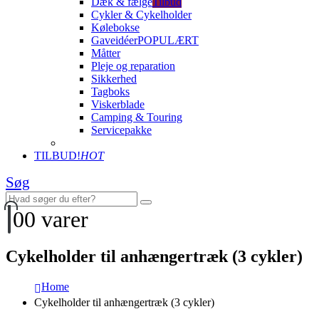
Dæk & fælge
Tilbud
Cykler & Cykelholder
Kølebokse
Gaveidéer
POPULÆRT
Måtter
Pleje og reparation
Sikkerhed
Tagboks
Viskerblade
Camping & Touring
Servicepakke
TILBUD!
HOT
Søg
0
0 varer
Cykelholder til anhængertræk (3 cykler)
Home
Cykelholder til anhængertræk (3 cykler)