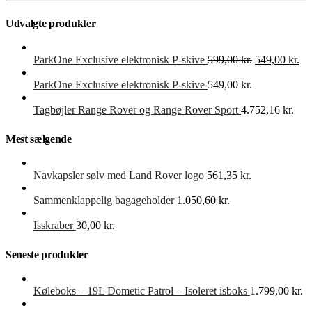
Udvalgte produkter
Den
De
ParkOne Exclusive elektronisk P-skive
599,00
kr.
549,00
kr.
oprindelige
akt
pris
pri
ParkOne Exclusive elektronisk P-skive
549,00
kr.
var:
er:
599,00 kr..
549
Tagbøjler Range Rover og Range Rover Sport
4.752,16
kr.
Mest sælgende
Navkapsler sølv med Land Rover logo
561,35
kr.
Sammenklappelig bagageholder
1.050,60
kr.
Isskraber
30,00
kr.
Seneste produkter
Køleboks – 19L Dometic Patrol – Isoleret isboks
1.799,00
kr.