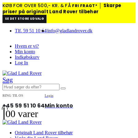
KØB FOR OVER 500,- KR. & FÅ
│
Skarpe
FRI FRAGT*
priser på originalt Land Rover tilbehør
SE DET STORE UDVALG
Tlf. 59 51 10 64
|
info@gladlandrover.dk
Hvem er vi?
Min konto
Indkøbskurv
Log In
Søg
RING TIL OS
Login
+45 59 51 10 64
Min konto
0
0 varer
Originalt Land Rover tilbehør