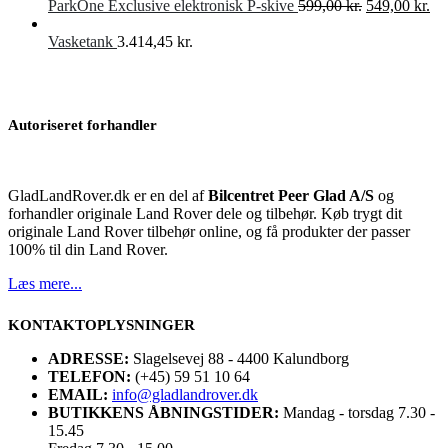
Den
De
ParkOne Exclusive elektronisk P-skive
599,00
kr.
549,00
kr.
oprindelige
akt
pris
pri
Vasketank
3.414,45
kr.
var:
er:
599,00 kr..
549
Autoriseret forhandler
GladLandRover.dk er en del af
Bilcentret Peer Glad A/S
og
forhandler originale Land Rover dele og tilbehør. Køb trygt dit
originale Land Rover tilbehør online, og få produkter der passer
100% til din Land Rover.
Læs mere...
KONTAKTOPLYSNINGER
ADRESSE:
Slagelsevej 88 - 4400 Kalundborg
TELEFON:
(+45) 59 51 10 64
EMAIL:
info@gladlandrover.dk
BUTIKKENS ÅBNINGSTIDER:
Mandag - torsdag 7.30 -
15.45