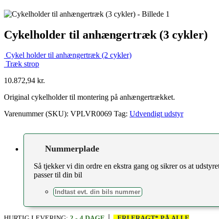
Cykelholder til anhængertræk (3 cykler)
Cykel holder til anhængertræk (2 cykler)
Træk strop
10.872,94
kr.
Original cykelholder til montering på anhængertrækket.
Varenummer (SKU):
VPLVR0069
Tag:
Udvendigt udstyr
Nummerplade
Så tjekker vi din ordre en ekstra gang og sikrer os at udstyre
passer til din bil
HURTIG LEVERING:
2 - 4 DAGE
│
FRI FRAGT* PÅ ALLE