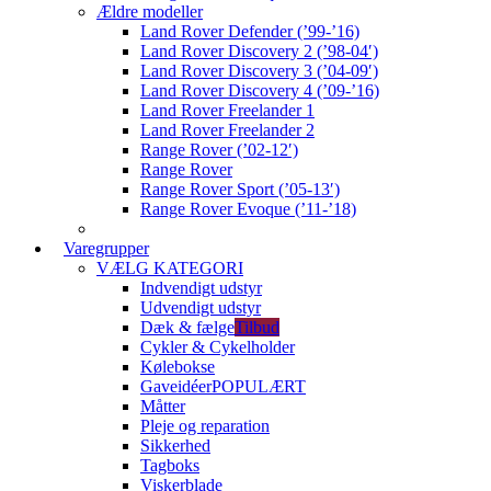
Ældre modeller
Land Rover Defender (’99-’16)
Land Rover Discovery 2 (’98-04′)
Land Rover Discovery 3 (’04-09′)
Land Rover Discovery 4 (’09-’16)
Land Rover Freelander 1
Land Rover Freelander 2
Range Rover (’02-12′)
Range Rover
Range Rover Sport (’05-13′)
Range Rover Evoque (’11-’18)
Varegrupper
VÆLG KATEGORI
Indvendigt udstyr
Udvendigt udstyr
Dæk & fælge
Tilbud
Cykler & Cykelholder
Kølebokse
Gaveidéer
POPULÆRT
Måtter
Pleje og reparation
Sikkerhed
Tagboks
Viskerblade