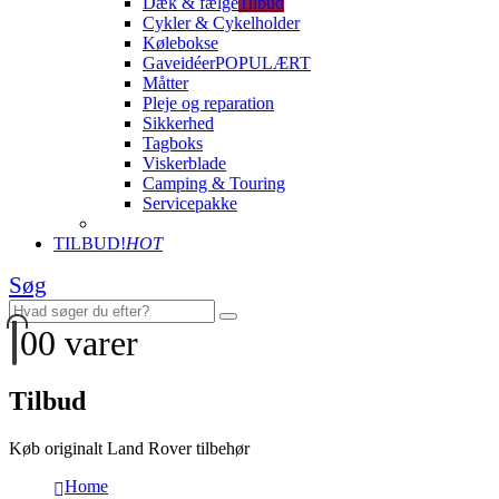
Dæk & fælge
Tilbud
Cykler & Cykelholder
Kølebokse
Gaveidéer
POPULÆRT
Måtter
Pleje og reparation
Sikkerhed
Tagboks
Viskerblade
Camping & Touring
Servicepakke
TILBUD!
HOT
Søg
0
0 varer
Tilbud
Køb originalt Land Rover tilbehør
Home