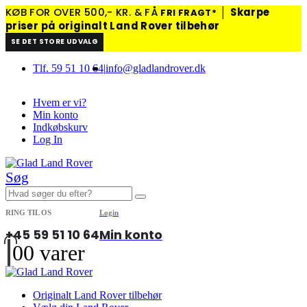
KØB FOR OVER 500,- KR. & FÅ
│
Skarpe
FRI FRAGT*
priser på originalt Land Rover tilbehør
SE DET STORE UDVALG
Tlf. 59 51 10 64
|
info@gladlandrover.dk
Hvem er vi?
Min konto
Indkøbskurv
Log In
Søg
RING TIL OS
Login
+45 59 51 10 64
Min konto
0
0 varer
Originalt Land Rover tilbehør