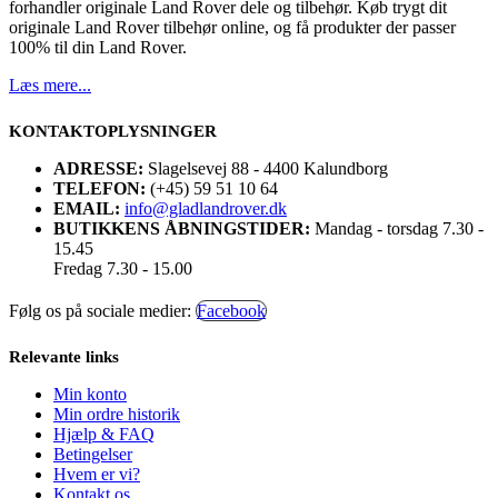
forhandler originale Land Rover dele og tilbehør. Køb trygt dit
originale Land Rover tilbehør online, og få produkter der passer
100% til din Land Rover.
Læs mere...
KONTAKTOPLYSNINGER
ADRESSE:
Slagelsevej 88 - 4400 Kalundborg
TELEFON:
(+45) 59 51 10 64
EMAIL:
info@gladlandrover.dk
BUTIKKENS ÅBNINGSTIDER:
Mandag - torsdag 7.30 -
15.45
Fredag 7.30 - 15.00
Følg os på sociale medier:
Facebook
Relevante links
Min konto
Min ordre historik
Hjælp & FAQ
Betingelser
Hvem er vi?
Kontakt os