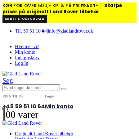
KØB FOR OVER 500,- KR. & FÅ
│
Skarpe
FRI FRAGT*
priser på originalt Land Rover tilbehør
SE DET STORE UDVALG
Tlf. 59 51 10 64
|
info@gladlandrover.dk
Hvem er vi?
Min konto
Indkøbskurv
Log In
Søg
RING TIL OS
Login
+45 59 51 10 64
Min konto
0
0 varer
Originalt Land Rover tilbehør