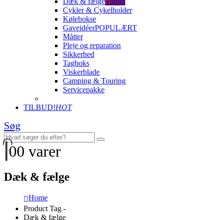
Dæk & fælge
Tilbud
Cykler & Cykelholder
Kølebokse
Gaveidéer
POPULÆRT
Måtter
Pleje og reparation
Sikkerhed
Tagboks
Viskerblade
Camping & Touring
Servicepakke
TILBUD!
HOT
Søg
0
0 varer
Dæk & fælge
Home
Product Tag -
Dæk & fælge