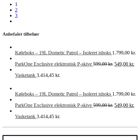
1
2
3
Anbefalet tilbehør
Køleboks – 19L Dometic Patrol – Isoleret isboks
1.799,00
kr.
Den
De
ParkOne Exclusive elektronisk P-skive
599,00
kr.
549,00
kr.
oprindelige
akt
pris
pri
Vasketank
3.414,45
kr.
var:
er:
599,00 kr..
549
Køleboks – 19L Dometic Patrol – Isoleret isboks
1.799,00
kr.
Den
De
ParkOne Exclusive elektronisk P-skive
599,00
kr.
549,00
kr.
oprindelige
akt
pris
pri
Vasketank
3.414,45
kr.
var:
er:
599,00 kr..
549