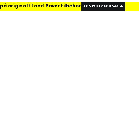
 på originalt Land Rover tilbehør
SE DET STORE UDVALG