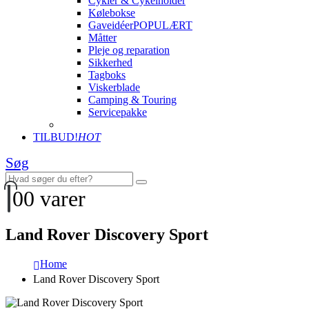
Cykler & Cykelholder
Kølebokse
Gaveidéer
POPULÆRT
Måtter
Pleje og reparation
Sikkerhed
Tagboks
Viskerblade
Camping & Touring
Servicepakke
TILBUD!
HOT
Søg
0
0 varer
Land Rover Discovery Sport
Home
Land Rover Discovery Sport