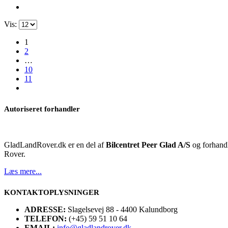
Vis:
1
2
…
10
11
Autoriseret forhandler
GladLandRover.dk er en del af
Bilcentret Peer Glad A/S
og forhandl
Rover.
Læs mere...
KONTAKTOPLYSNINGER
ADRESSE:
Slagelsevej 88 - 4400 Kalundborg
TELEFON:
(+45) 59 51 10 64
EMAIL:
info@gladlandrover.dk