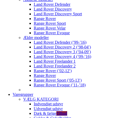
Land Rover Defender
Land Rover Discovery
Land Rover Discovery Sport
Range Rover
Range Rover Sport
Range Rover Velar
Range Rover Evoque
Ældre modeller
Land Rover Defender (’99-’16)
Land Rover Discovery 2 (’98-04′)
Land Rover Discovery 3 (’04-09′)
Land Rover Discovery 4 (’09-’16)
Land Rover Freelander 1
Land Rover Freelander 2
Range Rover (’02-12′)
Range Rover
Range Rover Sport (’05-13′)
Range Rover Evoque (’11-’18)
Varegrupper
VÆLG KATEGORI
Indvendigt udstyr
Udvendigt udstyr
Dæk & fælge
Tilbud