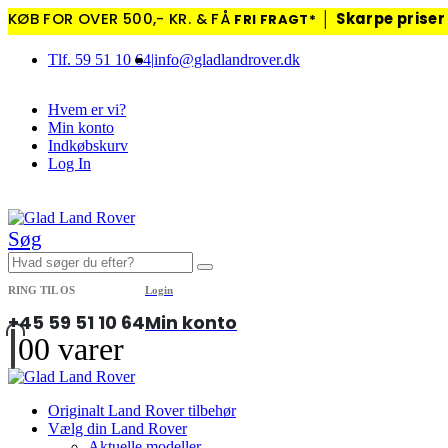
KØB FOR OVER 500,- KR. & FÅ
│
Skarpe priser
FRI FRAGT*
Tlf. 59 51 10 64
|
info@gladlandrover.dk
Hvem er vi?
Min konto
Indkøbskurv
Log In
|
Søg
RING TIL OS
Login
+45 59 51 10 64
Min konto
0
0 varer
Originalt Land Rover tilbehør
Vælg din Land Rover
Aktuelle modeller