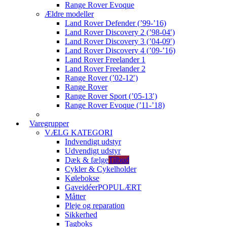
Range Rover Evoque
Ældre modeller
Land Rover Defender (’99-’16)
Land Rover Discovery 2 (’98-04′)
Land Rover Discovery 3 (’04-09′)
Land Rover Discovery 4 (’09-’16)
Land Rover Freelander 1
Land Rover Freelander 2
Range Rover (’02-12′)
Range Rover
Range Rover Sport (’05-13′)
Range Rover Evoque (’11-’18)
Varegrupper
VÆLG KATEGORI
Indvendigt udstyr
Udvendigt udstyr
Dæk & fælge
Tilbud
Cykler & Cykelholder
Kølebokse
Gaveidéer
POPULÆRT
Måtter
Pleje og reparation
Sikkerhed
Tagboks