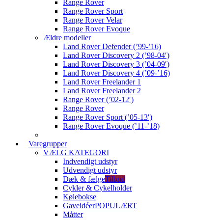
Range Rover
Range Rover Sport
Range Rover Velar
Range Rover Evoque
Ældre modeller
Land Rover Defender (’99-’16)
Land Rover Discovery 2 (’98-04′)
Land Rover Discovery 3 (’04-09′)
Land Rover Discovery 4 (’09-’16)
Land Rover Freelander 1
Land Rover Freelander 2
Range Rover (’02-12′)
Range Rover
Range Rover Sport (’05-13′)
Range Rover Evoque (’11-’18)
Varegrupper
VÆLG KATEGORI
Indvendigt udstyr
Udvendigt udstyr
Dæk & fælge
Tilbud
Cykler & Cykelholder
Kølebokse
Gaveidéer
POPULÆRT
Måtter