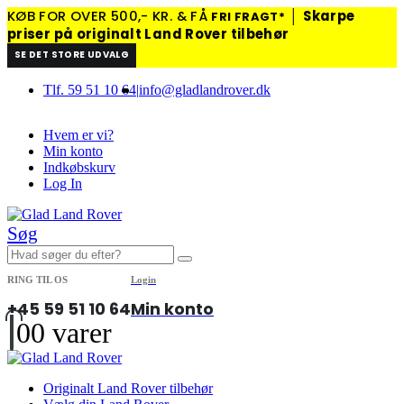
KØB FOR OVER 500,- KR. & FÅ
│
Skarpe
FRI FRAGT*
priser på originalt Land Rover tilbehør
SE DET STORE UDVALG
Tlf. 59 51 10 64
|
info@gladlandrover.dk
Hvem er vi?
Min konto
Indkøbskurv
Log In
Søg
RING TIL OS
Login
+45 59 51 10 64
Min konto
0
0 varer
Originalt Land Rover tilbehør