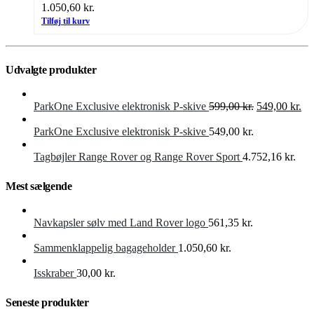
1.050,60
kr.
Tilføj til kurv
Udvalgte produkter
Den
De
ParkOne Exclusive elektronisk P-skive
599,00
kr.
549,00
kr.
oprindelige
akt
pris
pri
ParkOne Exclusive elektronisk P-skive
549,00
kr.
var:
er:
599,00 kr..
549
Tagbøjler Range Rover og Range Rover Sport
4.752,16
kr.
Mest sælgende
Navkapsler sølv med Land Rover logo
561,35
kr.
Sammenklappelig bagageholder
1.050,60
kr.
Isskraber
30,00
kr.
Seneste produkter