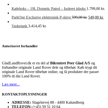
Køleboks – 19L Dometic Patrol – Isoleret isboks
1.799,00
kr.
Den
De
ParkOne Exclusive elektronisk P-skive
599,00
kr.
549,00
kr.
oprindelige
akt
pris
pri
Vasketank
3.414,45
kr.
var:
er:
599,00 kr..
549
Autoriseret forhandler
GladLandRover.dk er en del af
Bilcentret Peer Glad A/S
og
forhandler originale Land Rover dele og tilbehør. Køb trygt dit
originale Land Rover tilbehør online, og få produkter der passer
100% til din Land Rover.
Læs mere...
KONTAKTOPLYSNINGER
ADRESSE:
Slagelsevej 88 - 4400 Kalundborg
TELEFON:
(+45) 59 51 10 64