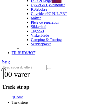
Dæk & fælge
Tilbud
Cykler & Cykelholder
Kølebokse
Gaveidéer
POPULÆRT
Måtter
Pleje og reparation
Sikkerhed
Tagboks
Viskerblade
Camping & Touring
Servicepakke
TILBUD!
HOT
Søg
0
0 varer
Træk strop
Home
Træk strop