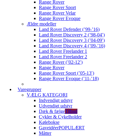
Range Rover
Range Rover Sport
Range Rover Velar
Range Rover Evoque
Ældre modeller
Land Rover Defender (’99-’16)
Land Rover Discovery 2 (’98-04′)
Land Rover Discovery 3 (’04-09′)
Land Rover Discovery 4 (’09-’16)
Land Rover Freelander 1
Land Rover Freelander 2
Range Rover (’02-12′)
Range Rover
Range Rover Sport (’05-13′)
Range Rover Evoque (’11-’18)
Varegrupper
VÆLG KATEGORI
Indvendigt udstyr
Udvendigt udstyr
Dæk & fælge
Tilbud
Cykler & Cykelholder
Kølebokse
Gaveidéer
POPULÆRT
Måtter