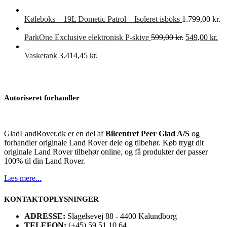
Køleboks – 19L Dometic Patrol – Isoleret isboks
1.799,00
kr.
Den
De
ParkOne Exclusive elektronisk P-skive
599,00
kr.
549,00
kr.
oprindelige
akt
pris
pri
Vasketank
3.414,45
kr.
var:
er:
599,00 kr..
549
Autoriseret forhandler
GladLandRover.dk er en del af
Bilcentret Peer Glad A/S
og
forhandler originale Land Rover dele og tilbehør. Køb trygt dit
originale Land Rover tilbehør online, og få produkter der passer
100% til din Land Rover.
Læs mere...
KONTAKTOPLYSNINGER
ADRESSE:
Slagelsevej 88 - 4400 Kalundborg
TELEFON:
(+45) 59 51 10 64