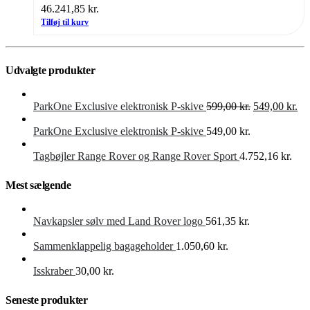
46.241,85
kr.
Tilføj til kurv
Udvalgte produkter
Den
De
ParkOne Exclusive elektronisk P-skive
599,00
kr.
549,00
kr.
oprindelige
akt
pris
pri
ParkOne Exclusive elektronisk P-skive
549,00
kr.
var:
er:
599,00 kr..
549
Tagbøjler Range Rover og Range Rover Sport
4.752,16
kr.
Mest sælgende
Navkapsler sølv med Land Rover logo
561,35
kr.
Sammenklappelig bagageholder
1.050,60
kr.
Isskraber
30,00
kr.
Seneste produkter