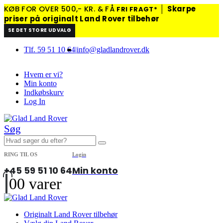
KØB FOR OVER 500,- KR. & FÅ
│
Skarpe
FRI FRAGT*
priser på originalt Land Rover tilbehør
SE DET STORE UDVALG
Tlf. 59 51 10 64
|
info@gladlandrover.dk
Hvem er vi?
Min konto
Indkøbskurv
Log In
Søg
RING TIL OS
Login
+45 59 51 10 64
Min konto
0
0 varer
Originalt Land Rover tilbehør