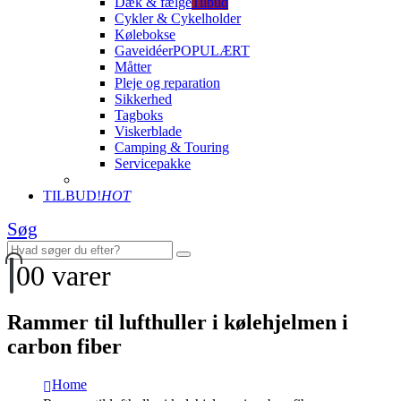
Dæk & fælge
Tilbud
Cykler & Cykelholder
Kølebokse
Gaveidéer
POPULÆRT
Måtter
Pleje og reparation
Sikkerhed
Tagboks
Viskerblade
Camping & Touring
Servicepakke
TILBUD!
HOT
Søg
0
0 varer
Rammer til lufthuller i kølehjelmen i
carbon fiber
Home