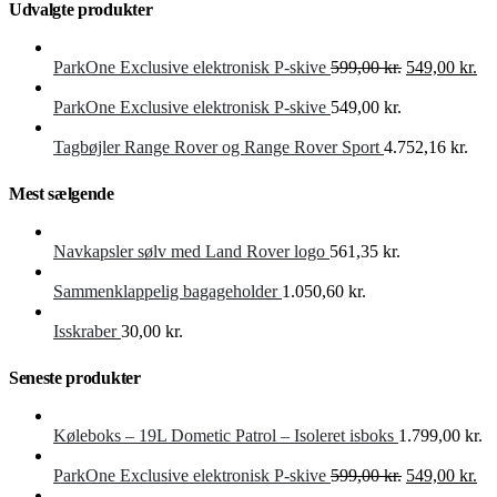
Udvalgte produkter
Den
De
ParkOne Exclusive elektronisk P-skive
599,00
kr.
549,00
kr.
oprindelige
akt
pris
pri
ParkOne Exclusive elektronisk P-skive
549,00
kr.
var:
er:
599,00 kr..
549
Tagbøjler Range Rover og Range Rover Sport
4.752,16
kr.
Mest sælgende
Navkapsler sølv med Land Rover logo
561,35
kr.
Sammenklappelig bagageholder
1.050,60
kr.
Isskraber
30,00
kr.
Seneste produkter
Køleboks – 19L Dometic Patrol – Isoleret isboks
1.799,00
kr.
Den
De
ParkOne Exclusive elektronisk P-skive
599,00
kr.
549,00
kr.
oprindelige
akt