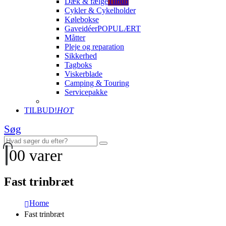
Dæk & fælge
Tilbud
Cykler & Cykelholder
Kølebokse
Gaveidéer
POPULÆRT
Måtter
Pleje og reparation
Sikkerhed
Tagboks
Viskerblade
Camping & Touring
Servicepakke
TILBUD!
HOT
Søg
0
0 varer
Fast trinbræt
Home
Fast trinbræt