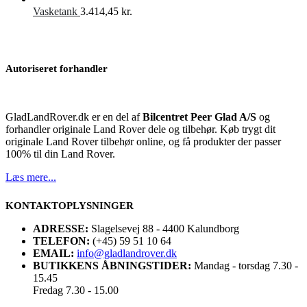
pris
pri
Vasketank
3.414,45
kr.
var:
er:
599,00 kr..
549
Autoriseret forhandler
GladLandRover.dk er en del af
Bilcentret Peer Glad A/S
og
forhandler originale Land Rover dele og tilbehør. Køb trygt dit
originale Land Rover tilbehør online, og få produkter der passer
100% til din Land Rover.
Læs mere...
KONTAKTOPLYSNINGER
ADRESSE:
Slagelsevej 88 - 4400 Kalundborg
TELEFON:
(+45) 59 51 10 64
EMAIL:
info@gladlandrover.dk
BUTIKKENS ÅBNINGSTIDER:
Mandag - torsdag 7.30 -
15.45
Fredag 7.30 - 15.00