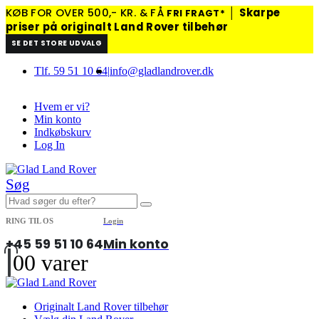
KØB FOR OVER 500,- KR. & FÅ
│
Skarpe
FRI FRAGT*
priser på originalt Land Rover tilbehør
SE DET STORE UDVALG
Tlf. 59 51 10 64
|
info@gladlandrover.dk
Hvem er vi?
Min konto
Indkøbskurv
Log In
Søg
RING TIL OS
Login
+45 59 51 10 64
Min konto
0
0 varer
Originalt Land Rover tilbehør