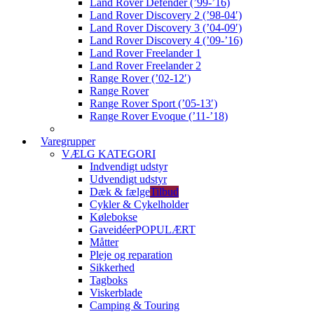
Land Rover Defender (’99-’16)
Land Rover Discovery 2 (’98-04′)
Land Rover Discovery 3 (’04-09′)
Land Rover Discovery 4 (’09-’16)
Land Rover Freelander 1
Land Rover Freelander 2
Range Rover (’02-12′)
Range Rover
Range Rover Sport (’05-13′)
Range Rover Evoque (’11-’18)
Varegrupper
VÆLG KATEGORI
Indvendigt udstyr
Udvendigt udstyr
Dæk & fælge
Tilbud
Cykler & Cykelholder
Kølebokse
Gaveidéer
POPULÆRT
Måtter
Pleje og reparation
Sikkerhed
Tagboks
Viskerblade
Camping & Touring