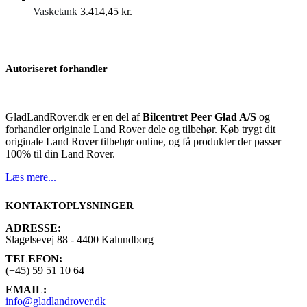
pris
pri
Vasketank
3.414,45
kr.
var:
er:
599,00 kr..
549
Autoriseret forhandler
GladLandRover.dk er en del af
Bilcentret Peer Glad A/S
og
forhandler originale Land Rover dele og tilbehør. Køb trygt dit
originale Land Rover tilbehør online, og få produkter der passer
100% til din Land Rover.
Læs mere...
KONTAKTOPLYSNINGER
ADRESSE:
Slagelsevej 88 - 4400 Kalundborg
TELEFON:
(+45) 59 51 10 64
EMAIL:
info@gladlandrover.dk