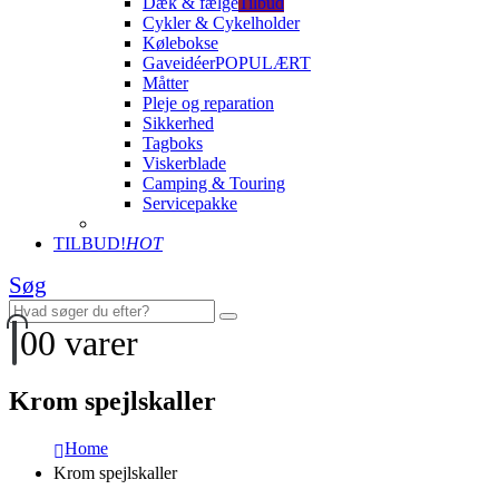
Dæk & fælge
Tilbud
Cykler & Cykelholder
Kølebokse
Gaveidéer
POPULÆRT
Måtter
Pleje og reparation
Sikkerhed
Tagboks
Viskerblade
Camping & Touring
Servicepakke
TILBUD!
HOT
Søg
0
0 varer
Krom spejlskaller
Home
Krom spejlskaller