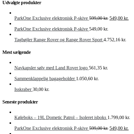
Udvalgte produkter
Den
De
ParkOne Exclusive elektronisk P-skive
599,00
kr.
549,00
kr.
oprindelige
akt
pris
pri
ParkOne Exclusive elektronisk P-skive
549,00
kr.
var:
er:
599,00 kr..
549
Tagbøjler Range Rover og Range Rover Sport
4.752,16
kr.
Mest sælgende
Navkapsler sølv med Land Rover logo
561,35
kr.
Sammenklappelig bagageholder
1.050,60
kr.
Isskraber
30,00
kr.
Seneste produkter
Køleboks – 19L Dometic Patrol – Isoleret isboks
1.799,00
kr.
Den
De
ParkOne Exclusive elektronisk P-skive
599,00
kr.
549,00
kr.
oprindelige
akt