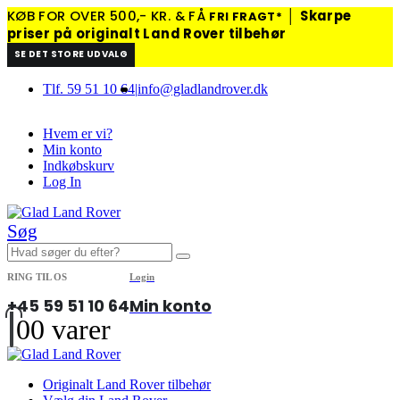
KØB FOR OVER 500,- KR. & FÅ
│
Skarpe
FRI FRAGT*
priser på originalt Land Rover tilbehør
SE DET STORE UDVALG
Tlf. 59 51 10 64
|
info@gladlandrover.dk
Hvem er vi?
Min konto
Indkøbskurv
Log In
Søg
RING TIL OS
Login
+45 59 51 10 64
Min konto
0
0 varer
Originalt Land Rover tilbehør