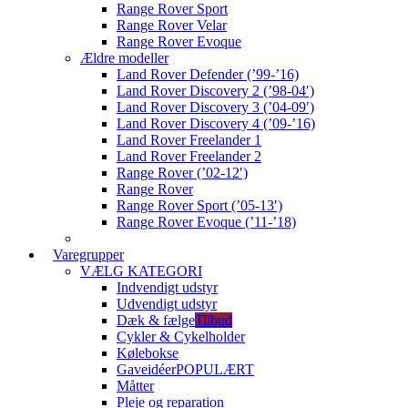
Range Rover Sport
Range Rover Velar
Range Rover Evoque
Ældre modeller
Land Rover Defender (’99-’16)
Land Rover Discovery 2 (’98-04′)
Land Rover Discovery 3 (’04-09′)
Land Rover Discovery 4 (’09-’16)
Land Rover Freelander 1
Land Rover Freelander 2
Range Rover (’02-12′)
Range Rover
Range Rover Sport (’05-13′)
Range Rover Evoque (’11-’18)
Varegrupper
VÆLG KATEGORI
Indvendigt udstyr
Udvendigt udstyr
Dæk & fælge
Tilbud
Cykler & Cykelholder
Kølebokse
Gaveidéer
POPULÆRT
Måtter
Pleje og reparation