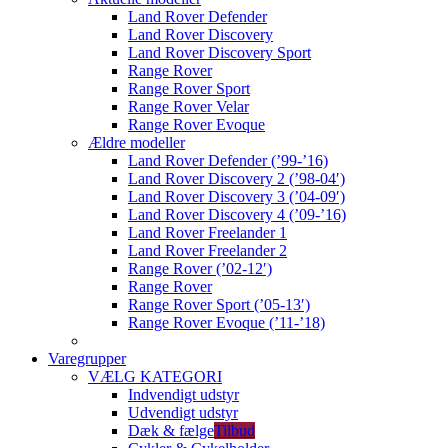
Land Rover Defender
Land Rover Discovery
Land Rover Discovery Sport
Range Rover
Range Rover Sport
Range Rover Velar
Range Rover Evoque
Ældre modeller
Land Rover Defender (’99-’16)
Land Rover Discovery 2 (’98-04′)
Land Rover Discovery 3 (’04-09′)
Land Rover Discovery 4 (’09-’16)
Land Rover Freelander 1
Land Rover Freelander 2
Range Rover (’02-12′)
Range Rover
Range Rover Sport (’05-13′)
Range Rover Evoque (’11-’18)
Varegrupper
VÆLG KATEGORI
Indvendigt udstyr
Udvendigt udstyr
Dæk & fælge
Tilbud