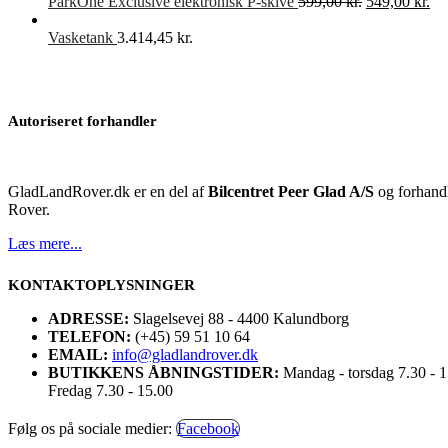
Den
De
ParkOne Exclusive elektronisk P-skive
599,00
kr.
549,00
kr.
oprindelige
akt
pris
pri
Vasketank
3.414,45
kr.
var:
er:
599,00 kr..
549
Autoriseret forhandler
GladLandRover.dk er en del af
Bilcentret Peer Glad A/S
og forhandl
Rover.
Læs mere...
KONTAKTOPLYSNINGER
ADRESSE:
Slagelsevej 88 - 4400 Kalundborg
TELEFON:
(+45) 59 51 10 64
EMAIL:
info@gladlandrover.dk
BUTIKKENS ÅBNINGSTIDER:
Mandag - torsdag 7.30 - 
Fredag 7.30 - 15.00
Følg os på sociale medier:
Facebook