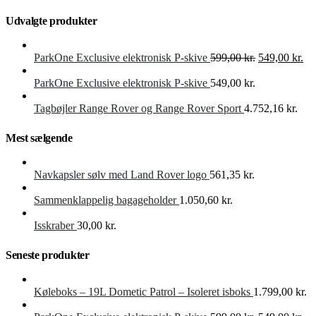
Udvalgte produkter
Den
De
ParkOne Exclusive elektronisk P-skive
599,00
kr.
549,00
kr.
oprindelige
akt
pris
pri
ParkOne Exclusive elektronisk P-skive
549,00
kr.
var:
er:
599,00 kr..
549
Tagbøjler Range Rover og Range Rover Sport
4.752,16
kr.
Mest sælgende
Navkapsler sølv med Land Rover logo
561,35
kr.
Sammenklappelig bagageholder
1.050,60
kr.
Isskraber
30,00
kr.
Seneste produkter
Køleboks – 19L Dometic Patrol – Isoleret isboks
1.799,00
kr.