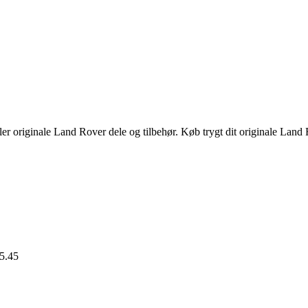
n
uelle
s
,00 kr..
er originale Land Rover dele og tilbehør. Køb trygt dit originale Land 
15.45