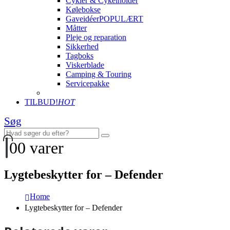
Cykler & Cykelholder
Kølebokse
Gaveidéer
POPULÆRT
Måtter
Pleje og reparation
Sikkerhed
Tagboks
Viskerblade
Camping & Touring
Servicepakke
TILBUD!
HOT
Søg
0
0 varer
Lygtebeskytter for – Defender
Home
Lygtebeskytter for – Defender