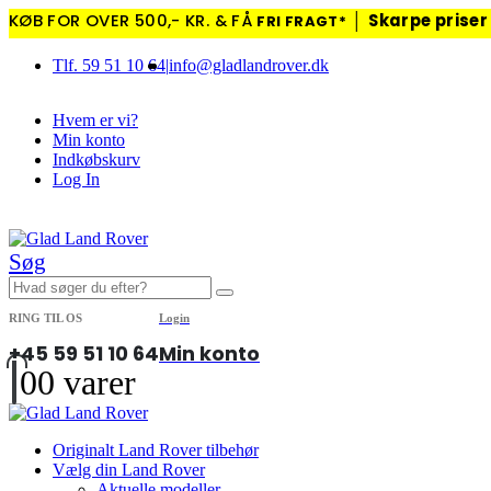
KØB FOR OVER 500,- KR. & FÅ
│
Skarpe priser
FRI FRAGT*
Tlf. 59 51 10 64
|
info@gladlandrover.dk
Hvem er vi?
Min konto
Indkøbskurv
Log In
|
Søg
RING TIL OS
Login
+45 59 51 10 64
Min konto
0
0 varer
Originalt Land Rover tilbehør
Vælg din Land Rover
Aktuelle modeller