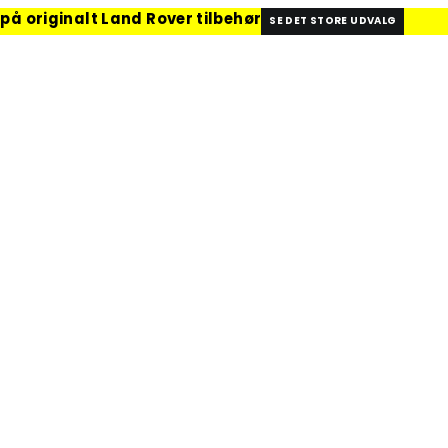
 på originalt Land Rover tilbehør
SE DET STORE UDVALG