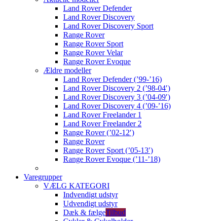
Land Rover Defender
Land Rover Discovery
Land Rover Discovery Sport
Range Rover
Range Rover Sport
Range Rover Velar
Range Rover Evoque
Ældre modeller
Land Rover Defender (’99-’16)
Land Rover Discovery 2 (’98-04′)
Land Rover Discovery 3 (’04-09′)
Land Rover Discovery 4 (’09-’16)
Land Rover Freelander 1
Land Rover Freelander 2
Range Rover (’02-12′)
Range Rover
Range Rover Sport (’05-13′)
Range Rover Evoque (’11-’18)
Varegrupper
VÆLG KATEGORI
Indvendigt udstyr
Udvendigt udstyr
Dæk & fælge
Tilbud