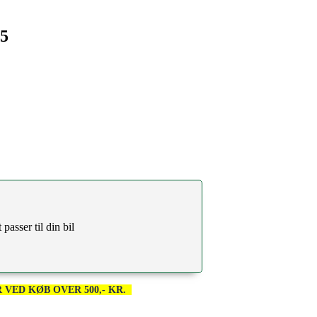
 5
passer til din bil
 VED KØB OVER 500,- KR.