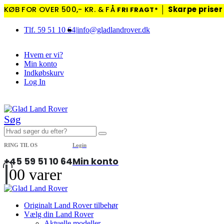
KØB FOR OVER 500,- KR. & FÅ
│
Skarpe priser
FRI FRAGT*
Tlf. 59 51 10 64
|
info@gladlandrover.dk
Hvem er vi?
Min konto
Indkøbskurv
Log In
|
Søg
RING TIL OS
Login
+45 59 51 10 64
Min konto
0
0 varer
Originalt Land Rover tilbehør
Vælg din Land Rover
Aktuelle modeller