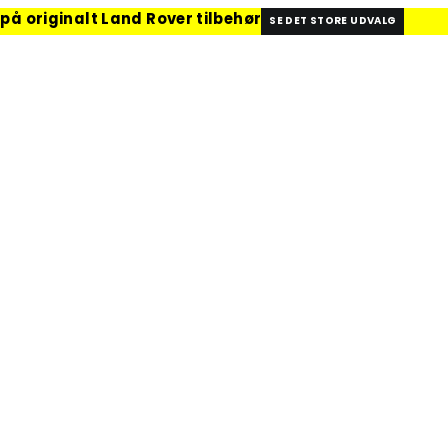
 på originalt Land Rover tilbehør
SE DET STORE UDVALG