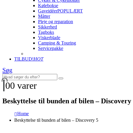
Cykler & Cykelholder
Kølebokse
Gaveidéer
POPULÆRT
Måtter
Pleje og reparation
Sikkerhed
Tagboks
Viskerblade
Camping & Touring
Servicepakke
TILBUD!
HOT
Søg
0
0 varer
Beskyttelse til bunden af bilen – Discovery
Home
Beskyttelse til bunden af bilen – Discovery 5