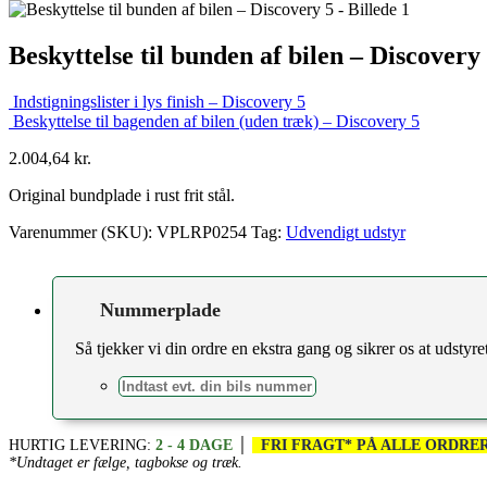
Beskyttelse til bunden af bilen – Discovery
Indstigningslister i lys finish – Discovery 5
Beskyttelse til bagenden af bilen (uden træk) – Discovery 5
2.004,64
kr.
Original bundplade i rust frit stål.
Varenummer (SKU):
VPLRP0254
Tag:
Udvendigt udstyr
Nummerplade
Så tjekker vi din ordre en ekstra gang og sikrer os at udstyret 
HURTIG LEVERING:
2 - 4 DAGE
│
FRI FRAGT* PÅ ALLE ORDRER
*Undtaget er fælge, tagbokse og træk.