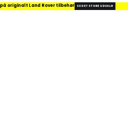
 på originalt Land Rover tilbehør
SE DET STORE UDVALG