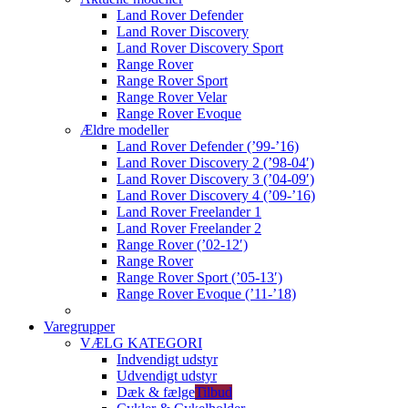
Land Rover Defender
Land Rover Discovery
Land Rover Discovery Sport
Range Rover
Range Rover Sport
Range Rover Velar
Range Rover Evoque
Ældre modeller
Land Rover Defender (’99-’16)
Land Rover Discovery 2 (’98-04′)
Land Rover Discovery 3 (’04-09′)
Land Rover Discovery 4 (’09-’16)
Land Rover Freelander 1
Land Rover Freelander 2
Range Rover (’02-12′)
Range Rover
Range Rover Sport (’05-13′)
Range Rover Evoque (’11-’18)
Varegrupper
VÆLG KATEGORI
Indvendigt udstyr
Udvendigt udstyr
Dæk & fælge
Tilbud