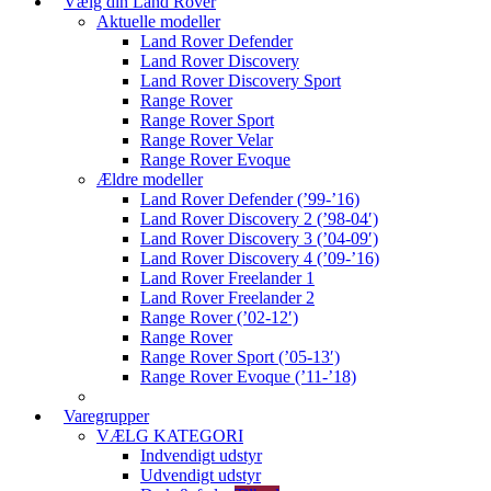
Vælg din Land Rover
Aktuelle modeller
Land Rover Defender
Land Rover Discovery
Land Rover Discovery Sport
Range Rover
Range Rover Sport
Range Rover Velar
Range Rover Evoque
Ældre modeller
Land Rover Defender (’99-’16)
Land Rover Discovery 2 (’98-04′)
Land Rover Discovery 3 (’04-09′)
Land Rover Discovery 4 (’09-’16)
Land Rover Freelander 1
Land Rover Freelander 2
Range Rover (’02-12′)
Range Rover
Range Rover Sport (’05-13′)
Range Rover Evoque (’11-’18)
Varegrupper
VÆLG KATEGORI
Indvendigt udstyr
Udvendigt udstyr