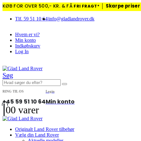
KØB FOR OVER 500,- KR. & FÅ
│
Skarpe priser
FRI FRAGT*
Tlf. 59 51 10 64
|
info@gladlandrover.dk
Hvem er vi?
Min konto
Indkøbskurv
Log In
|
Søg
RING TIL OS
Login
+45 59 51 10 64
Min konto
0
0 varer
Originalt Land Rover tilbehør
Vælg din Land Rover
Aktuelle modeller