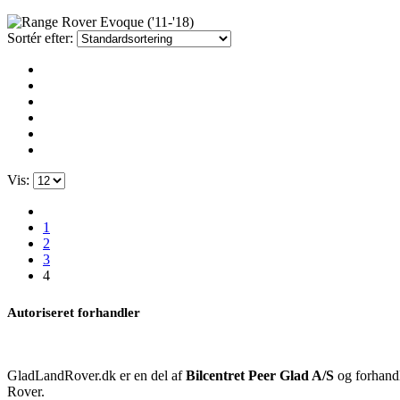
Sortér efter:
Vis:
1
2
3
4
Autoriseret forhandler
GladLandRover.dk er en del af
Bilcentret Peer Glad A/S
og forhandl
Rover.