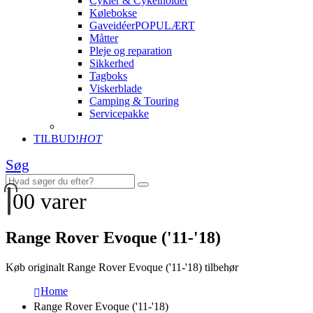
Cykler & Cykelholder
Kølebokse
Gaveidéer
POPULÆRT
Måtter
Pleje og reparation
Sikkerhed
Tagboks
Viskerblade
Camping & Touring
Servicepakke
TILBUD!
HOT
Søg
0
0 varer
Range Rover Evoque ('11-'18)
Køb originalt Range Rover Evoque ('11-'18) tilbehør
Home
Range Rover Evoque ('11-'18)