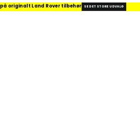
 på originalt Land Rover tilbehør
SE DET STORE UDVALG