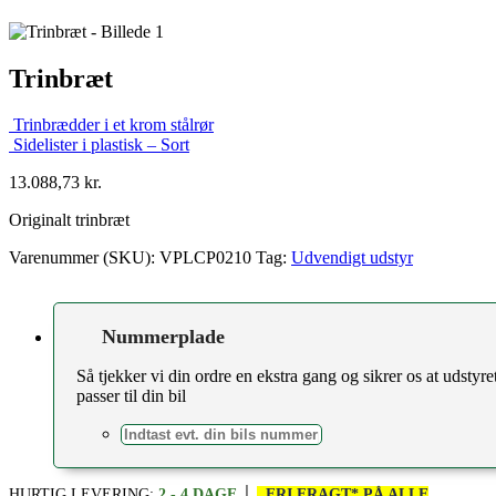
Trinbræt
Trinbrædder i et krom stålrør
Sidelister i plastisk – Sort
13.088,73
kr.
Originalt trinbræt
Varenummer (SKU):
VPLCP0210
Tag:
Udvendigt udstyr
Nummerplade
Så tjekker vi din ordre en ekstra gang og sikrer os at udstyre
passer til din bil
HURTIG LEVERING:
2 - 4 DAGE
│
FRI FRAGT* PÅ ALLE