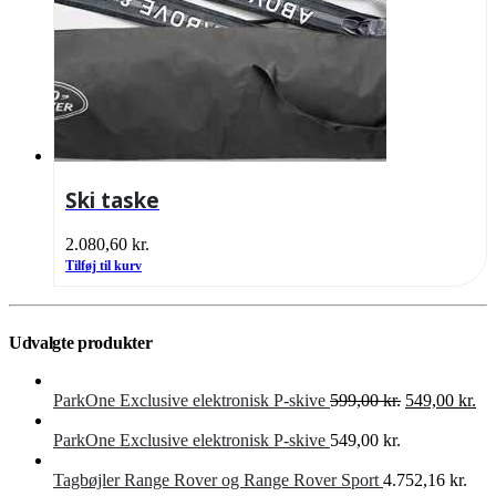
Ski taske
2.080,60
kr.
Tilføj til kurv
Udvalgte produkter
Den
De
ParkOne Exclusive elektronisk P-skive
599,00
kr.
549,00
kr.
oprindelige
akt
pris
pri
ParkOne Exclusive elektronisk P-skive
549,00
kr.
var:
er:
599,00 kr..
549
Tagbøjler Range Rover og Range Rover Sport
4.752,16
kr.