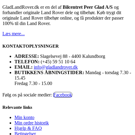
GladLandRover.dk er en del af
Bilcentret Peer Glad A/S
og
forhandler originale Land Rover dele og tilbehør. Køb trygt dit
originale Land Rover tilbehør online, og få produkter der passer
100% til din Land Rover.
Læs mere...
KONTAKTOPLYSNINGER
ADRESSE:
Slagelsevej 88 - 4400 Kalundborg
TELEFON:
(+45) 59 51 10 64
EMAIL:
info@gladlandrover.dk
BUTIKKENS ÅBNINGSTIDER:
Mandag - torsdag 7.30 -
15.45
Fredag 7.30 - 15.00
Følg os på sociale medier:
Facebook
Relevante links
Min konto
Min ordre historik
Hjælp & FAQ
Betingelser