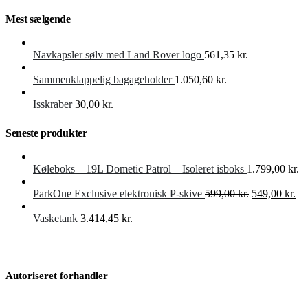
Mest sælgende
Navkapsler sølv med Land Rover logo
561,35
kr.
Sammenklappelig bagageholder
1.050,60
kr.
Isskraber
30,00
kr.
Seneste produkter
Køleboks – 19L Dometic Patrol – Isoleret isboks
1.799,00
kr.
Den
De
ParkOne Exclusive elektronisk P-skive
599,00
kr.
549,00
kr.
oprindelige
akt
pris
pri
Vasketank
3.414,45
kr.
var:
er:
599,00 kr..
549
Autoriseret forhandler