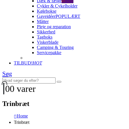
Dæk & fælge
Tilbud
Cykler & Cykelholder
Kølebokse
Gaveidéer
POPULÆRT
Måtter
Pleje og reparation
Sikkerhed
Tagboks
Viskerblade
Camping & Touring
Servicepakke
TILBUD!
HOT
Søg
0
0 varer
Trinbræt
Home
Trinbræt