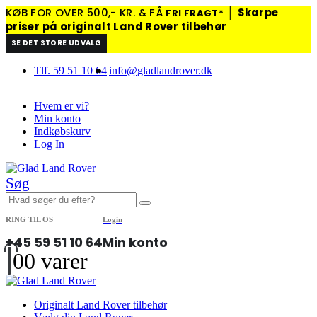
KØB FOR OVER 500,- KR. & FÅ
│
Skarpe
FRI FRAGT*
priser på originalt Land Rover tilbehør
SE DET STORE UDVALG
Tlf. 59 51 10 64
|
info@gladlandrover.dk
Hvem er vi?
Min konto
Indkøbskurv
Log In
Søg
RING TIL OS
Login
+45 59 51 10 64
Min konto
0
0 varer
Originalt Land Rover tilbehør