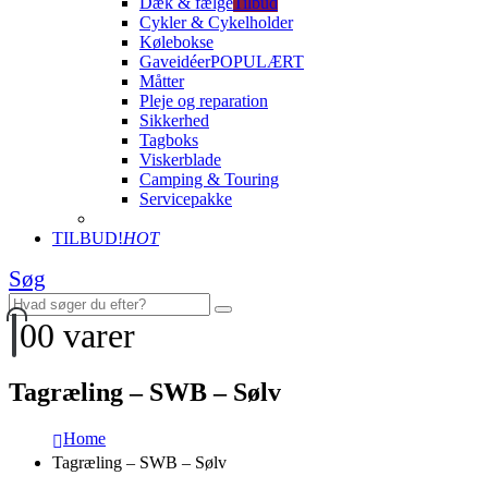
Dæk & fælge
Tilbud
Cykler & Cykelholder
Kølebokse
Gaveidéer
POPULÆRT
Måtter
Pleje og reparation
Sikkerhed
Tagboks
Viskerblade
Camping & Touring
Servicepakke
TILBUD!
HOT
Søg
0
0 varer
Tagræling – SWB – Sølv
Home
Tagræling – SWB – Sølv