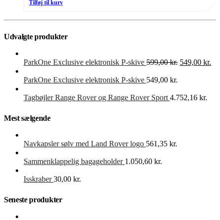
Tilføj til kurv
Udvalgte produkter
Den
De
ParkOne Exclusive elektronisk P-skive
599,00
kr.
549,00
kr.
oprindelige
akt
pris
pri
ParkOne Exclusive elektronisk P-skive
549,00
kr.
var:
er:
599,00 kr..
549
Tagbøjler Range Rover og Range Rover Sport
4.752,16
kr.
Mest sælgende
Navkapsler sølv med Land Rover logo
561,35
kr.
Sammenklappelig bagageholder
1.050,60
kr.
Isskraber
30,00
kr.
Seneste produkter