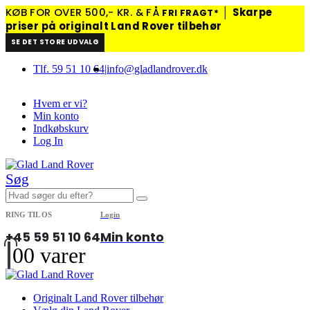
KØB FOR OVER 500,- KR. & FÅ
│
Skarpe
FRI FRAGT*
priser på originalt Land Rover tilbehør
SE DET STORE UDVALG
Tlf. 59 51 10 64
|
info@gladlandrover.dk
Hvem er vi?
Min konto
Indkøbskurv
Log In
Søg
RING TIL OS
Login
+45 59 51 10 64
Min konto
0
0 varer
Originalt Land Rover tilbehør