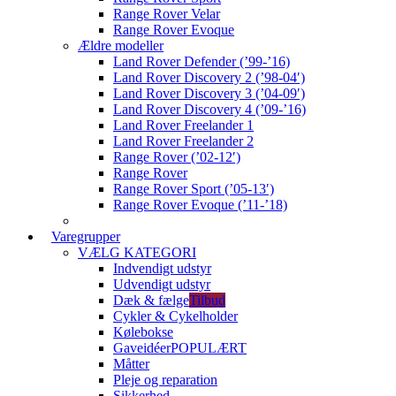
Range Rover Velar
Range Rover Evoque
Ældre modeller
Land Rover Defender (’99-’16)
Land Rover Discovery 2 (’98-04′)
Land Rover Discovery 3 (’04-09′)
Land Rover Discovery 4 (’09-’16)
Land Rover Freelander 1
Land Rover Freelander 2
Range Rover (’02-12′)
Range Rover
Range Rover Sport (’05-13′)
Range Rover Evoque (’11-’18)
Varegrupper
VÆLG KATEGORI
Indvendigt udstyr
Udvendigt udstyr
Dæk & fælge
Tilbud
Cykler & Cykelholder
Kølebokse
Gaveidéer
POPULÆRT
Måtter
Pleje og reparation
Sikkerhed