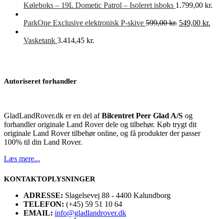
Køleboks – 19L Dometic Patrol – Isoleret isboks
1.799,00
kr.
Den
De
ParkOne Exclusive elektronisk P-skive
599,00
kr.
549,00
kr.
oprindelige
akt
pris
pri
Vasketank
3.414,45
kr.
var:
er:
599,00 kr..
549
Autoriseret forhandler
GladLandRover.dk er en del af
Bilcentret Peer Glad A/S
og
forhandler originale Land Rover dele og tilbehør. Køb trygt dit
originale Land Rover tilbehør online, og få produkter der passer
100% til din Land Rover.
Læs mere...
KONTAKTOPLYSNINGER
ADRESSE:
Slagelsevej 88 - 4400 Kalundborg
TELEFON:
(+45) 59 51 10 64
EMAIL:
info@gladlandrover.dk