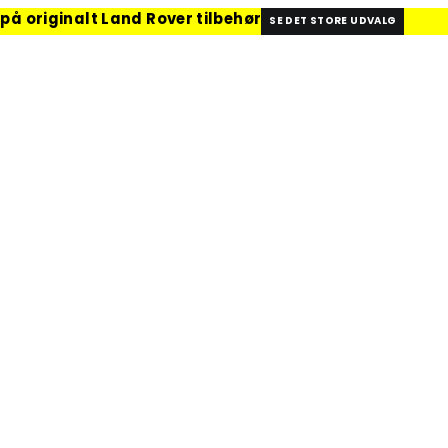
 på originalt Land Rover tilbehør
SE DET STORE UDVALG