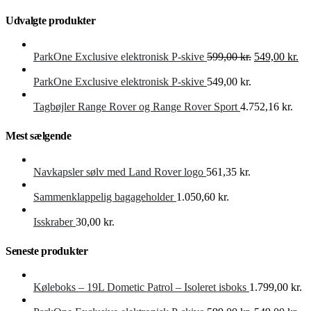
Udvalgte produkter
Den
De
ParkOne Exclusive elektronisk P-skive
599,00
kr.
549,00
kr.
oprindelige
akt
pris
pri
ParkOne Exclusive elektronisk P-skive
549,00
kr.
var:
er:
599,00 kr..
549
Tagbøjler Range Rover og Range Rover Sport
4.752,16
kr.
Mest sælgende
Navkapsler sølv med Land Rover logo
561,35
kr.
Sammenklappelig bagageholder
1.050,60
kr.
Isskraber
30,00
kr.
Seneste produkter
Køleboks – 19L Dometic Patrol – Isoleret isboks
1.799,00
kr.