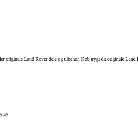
n
uelle
s
,00 kr..
er originale Land Rover dele og tilbehør. Køb trygt dit originale Land 
15.45