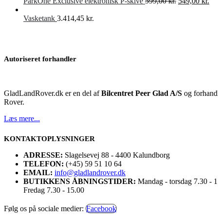
Den
De
ParkOne Exclusive elektronisk P-skive
599,00
kr.
549,00
kr.
oprindelige
akt
pris
pri
Vasketank
3.414,45
kr.
var:
er:
599,00 kr..
549
Autoriseret forhandler
GladLandRover.dk er en del af
Bilcentret Peer Glad A/S
og forhandl
Rover.
Læs mere...
KONTAKTOPLYSNINGER
ADRESSE:
Slagelsevej 88 - 4400 Kalundborg
TELEFON:
(+45) 59 51 10 64
EMAIL:
info@gladlandrover.dk
BUTIKKENS ÅBNINGSTIDER:
Mandag - torsdag 7.30 - 
Fredag 7.30 - 15.00
Følg os på sociale medier:
Facebook