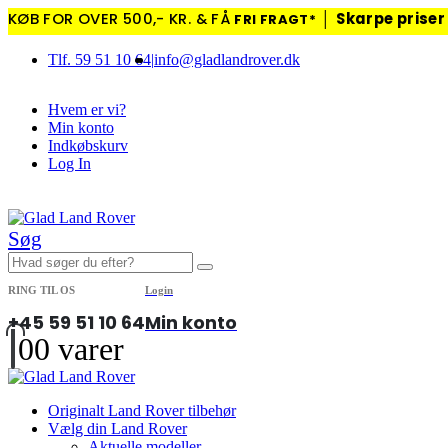
KØB FOR OVER 500,- KR. & FÅ
│
Skarpe priser
FRI FRAGT*
Tlf. 59 51 10 64
|
info@gladlandrover.dk
Hvem er vi?
Min konto
Indkøbskurv
Log In
|
Søg
RING TIL OS
Login
+45 59 51 10 64
Min konto
0
0 varer
Originalt Land Rover tilbehør
Vælg din Land Rover
Aktuelle modeller