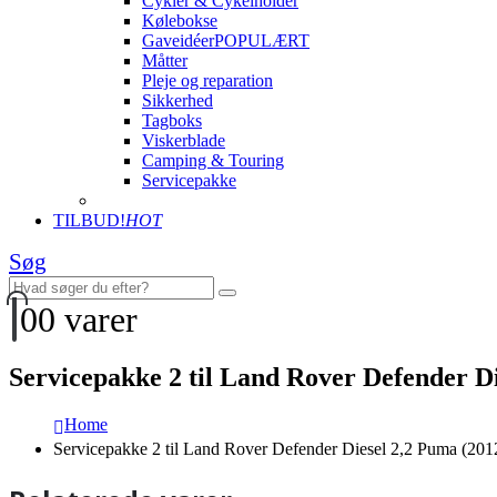
Cykler & Cykelholder
Kølebokse
Gaveidéer
POPULÆRT
Måtter
Pleje og reparation
Sikkerhed
Tagboks
Viskerblade
Camping & Touring
Servicepakke
TILBUD!
HOT
Søg
0
0 varer
Servicepakke 2 til Land Rover Defender D
Home
Servicepakke 2 til Land Rover Defender Diesel 2,2 Puma (201