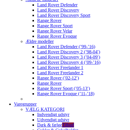
Land Rover Defender
Land Rover Discovery
Land Rover Discovery Sport
Range Rover
Range Rover Sport
Range Rover Velar
Range Rover Evoque
Ældre modeller
Land Rover Defender (’99-’16)
Land Rover Discovery 2 (’98-04′)
Land Rover Discovery 3 (’04-09′)
Land Rover Discovery 4 (’09-’16)
Land Rover Freelander 1
Land Rover Freelander 2
Range Rover (’02-12′)
Range Rover
Range Rover Sport (’05-13′)
Range Rover Evoque (’11-’18)
Varegrupper
VÆLG KATEGORI
Indvendigt udstyr
Udvendigt udstyr
Dæk & fælge
Tilbud