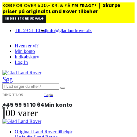
KØB FOR OVER 500,- KR. & FÅ
│
Skarpe
FRI FRAGT*
priser på originalt Land Rover tilbehør
SE DET STORE UDVALG
Tlf. 59 51 10 64
|
info@gladlandrover.dk
Hvem er vi?
Min konto
Indkøbskurv
Log In
Søg
RING TIL OS
Login
+45 59 51 10 64
Min konto
0
0 varer
Originalt Land Rover tilbehør