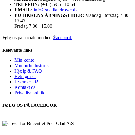
TELEFON:
(+45) 59 51 10 64
EMAIL:
info@gladlandrover.dk
BUTIKKENS ÅBNINGSTIDER:
Mandag - torsdag 7.30 -
15.45
Fredag 7.30 - 15.00
Følg os på sociale medier:
Facebook
Relevante links
Min konto
Min ordre historik
Hjælp & FAQ
Betingelser
Hvem er vi?
Kontakt os
Privatlivspolitik
FØLG OS PÅ FACEBOOK