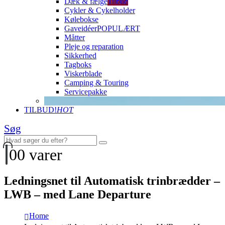
Dæk & fælge
Tilbud
Cykler & Cykelholder
Kølebokse
Gaveidéer
POPULÆRT
Måtter
Pleje og reparation
Sikkerhed
Tagboks
Viskerblade
Camping & Touring
Servicepakke
TILBUD!
HOT
Søg
0
0 varer
Ledningsnet til Automatisk trinbrædder –
LWB – med Lane Departure
Home