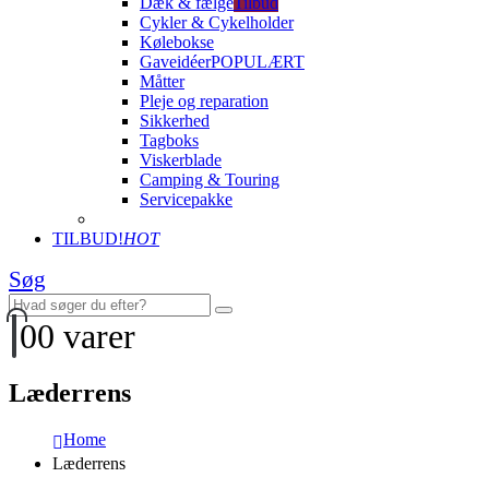
Dæk & fælge
Tilbud
Cykler & Cykelholder
Kølebokse
Gaveidéer
POPULÆRT
Måtter
Pleje og reparation
Sikkerhed
Tagboks
Viskerblade
Camping & Touring
Servicepakke
TILBUD!
HOT
Søg
0
0 varer
Læderrens
Home
Læderrens