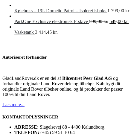
Køleboks – 19L Dometic Patrol – Isoleret isboks
1.799,00
kr.
Den
De
ParkOne Exclusive elektronisk P-skive
599,00
kr.
549,00
kr.
oprindelige
akt
pris
pri
Vasketank
3.414,45
kr.
var:
er:
599,00 kr..
549
Autoriseret forhandler
GladLandRover.dk er en del af
Bilcentret Peer Glad A/S
og
forhandler originale Land Rover dele og tilbehør. Køb trygt dit
originale Land Rover tilbehør online, og få produkter der passer
100% til din Land Rover.
Læs mere...
KONTAKTOPLYSNINGER
ADRESSE:
Slagelsevej 88 - 4400 Kalundborg
TELEFON:
(+45) 59 51 10 64