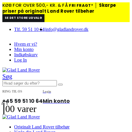
KØB FOR OVER 500,- KR. & FÅ
│
Skarpe
FRI FRAGT*
priser på originalt Land Rover tilbehør
SE DET STORE UDVALG
Tlf. 59 51 10 64
|
info@gladlandrover.dk
Hvem er vi?
Min konto
Indkøbskurv
Log In
Søg
RING TIL OS
Login
+45 59 51 10 64
Min konto
0
0 varer
Originalt Land Rover tilbehør