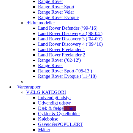
Range Rover
Range Rover Sport
Range Rover Velar
Range Rover Evoque
Ældre modeller
Land Rover Defender (’99-’16)
Land Rover Discovery 2 (’98-04′)
Land Rover Discovery 3 (’04-09′)
Land Rover Discovery 4 (’09-’16)
Land Rover Freelander 1
Land Rover Freelander 2
Range Rover (’02-12′)
Range Rover
Range Rover Sport (’05-13′)
Range Rover Evoque (’11-’18)
Varegrupper
VÆLG KATEGORI
Indvendigt udstyr
Udvendigt udstyr
Dæk & fælge
Tilbud
Cykler & Cykelholder
Kølebokse
Gaveidéer
POPULÆRT
Måtter