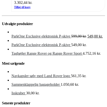
3.302,44
kr.
Tilføj til kurv
Udvalgte produkter
Den
De
ParkOne Exclusive elektronisk P-skive
599,00
kr.
549,00
kr.
oprindelige
akt
pris
pri
ParkOne Exclusive elektronisk P-skive
549,00
kr.
var:
er:
599,00 kr..
549
Tagbøjler Range Rover og Range Rover Sport
4.752,16
kr.
Mest sælgende
Navkapsler sølv med Land Rover logo
561,35
kr.
Sammenklappelig bagageholder
1.050,60
kr.
Isskraber
30,00
kr.
Seneste produkter