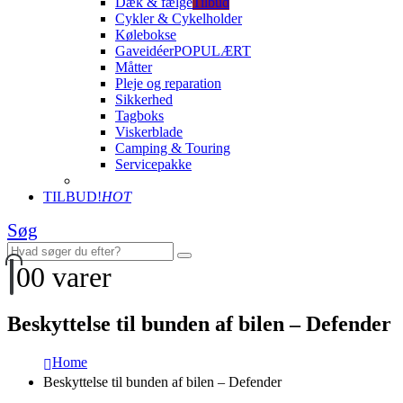
Dæk & fælge
Tilbud
Cykler & Cykelholder
Kølebokse
Gaveidéer
POPULÆRT
Måtter
Pleje og reparation
Sikkerhed
Tagboks
Viskerblade
Camping & Touring
Servicepakke
TILBUD!
HOT
Søg
0
0 varer
Beskyttelse til bunden af bilen – Defender
Home
Beskyttelse til bunden af bilen – Defender