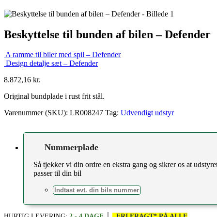
Beskyttelse til bunden af bilen – Defender
A ramme til biler med spil – Defender
Design detalje sæt – Defender
8.872,16
kr.
Original bundplade i rust frit stål.
Varenummer (SKU):
LR008247
Tag:
Udvendigt udstyr
Nummerplade
Så tjekker vi din ordre en ekstra gang og sikrer os at udstyre
passer til din bil
HURTIG LEVERING:
2 - 4 DAGE
│
FRI FRAGT* PÅ ALLE