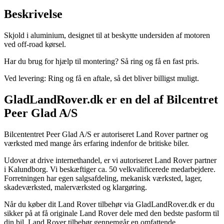
Beskrivelse
Skjold i aluminium, designet til at beskytte undersiden af motoren
ved off-road kørsel.
Har du brug for hjælp til montering? Så ring og få en fast pris.
Ved levering: Ring og få en aftale, så det bliver billigst muligt.
GladLandRover.dk er en del af Bilcentret
Peer Glad A/S
Bilcententret Peer Glad A/S er autoriseret Land Rover partner og
værksted med mange års erfaring indenfor de britiske biler.
Udover at drive internethandel, er vi autoriseret Land Rover partner
i Kalundborg. Vi beskæftiger ca. 50 velkvalificerede medarbejdere.
Forretningen har egen salgsafdeling, mekanisk værksted, lager,
skadeværksted, malerværksted og klargøring.
Når du køber dit Land Rover tilbehør via GladLandRover.dk er du
sikker på at få originale Land Rover dele med den bedste pasform til
din bil. Land Rover tilbehør gennemgår en omfattende