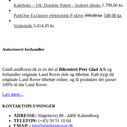
Køleboks – 19L Dometic Patrol – Isoleret isboks
1.799,00
kr.
Den
De
ParkOne Exclusive elektronisk P-skive
599,00
kr.
549,00
kr.
oprindelige
akt
pris
pri
Vasketank
3.414,45
kr.
var:
er:
599,00 kr..
549
Autoriseret forhandler
GladLandRover.dk er en del af
Bilcentret Peer Glad A/S
og
forhandler originale Land Rover dele og tilbehør. Køb trygt dit
originale Land Rover tilbehør online, og få produkter der passer
100% til din Land Rover.
Læs mere...
KONTAKTOPLYSNINGER
ADRESSE:
Slagelsevej 88 - 4400 Kalundborg
TELEFON:
(+45) 59 51 10 64
EMAIL:
info@gladlandrover.dk