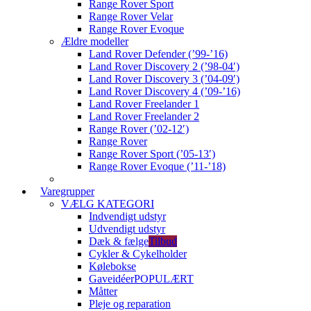
Range Rover Sport
Range Rover Velar
Range Rover Evoque
Ældre modeller
Land Rover Defender (’99-’16)
Land Rover Discovery 2 (’98-04′)
Land Rover Discovery 3 (’04-09′)
Land Rover Discovery 4 (’09-’16)
Land Rover Freelander 1
Land Rover Freelander 2
Range Rover (’02-12′)
Range Rover
Range Rover Sport (’05-13′)
Range Rover Evoque (’11-’18)
Varegrupper
VÆLG KATEGORI
Indvendigt udstyr
Udvendigt udstyr
Dæk & fælge
Tilbud
Cykler & Cykelholder
Kølebokse
Gaveidéer
POPULÆRT
Måtter
Pleje og reparation