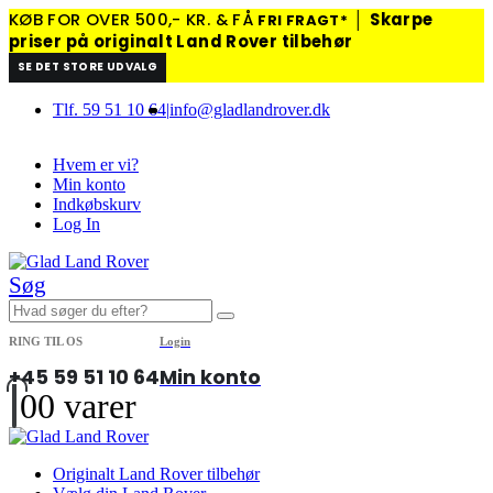
KØB FOR OVER 500,- KR. & FÅ
│
Skarpe
FRI FRAGT*
priser på originalt Land Rover tilbehør
SE DET STORE UDVALG
Tlf. 59 51 10 64
|
info@gladlandrover.dk
Hvem er vi?
Min konto
Indkøbskurv
Log In
Søg
RING TIL OS
Login
+45 59 51 10 64
Min konto
0
0 varer
Originalt Land Rover tilbehør