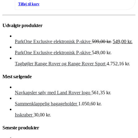
Tilføj til kurv
Udvalgte produkter
Den
De
ParkOne Exclusive elektronisk P-skive
599,00
kr.
549,00
kr.
oprindelige
akt
pris
pri
ParkOne Exclusive elektronisk P-skive
549,00
kr.
var:
er:
599,00 kr..
549
Tagbøjler Range Rover og Range Rover Sport
4.752,16
kr.
Mest sælgende
Navkapsler sølv med Land Rover logo
561,35
kr.
Sammenklappelig bagageholder
1.050,60
kr.
Isskraber
30,00
kr.
Seneste produkter