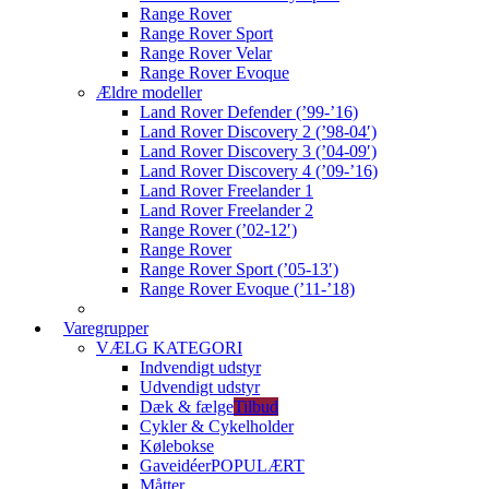
Range Rover
Range Rover Sport
Range Rover Velar
Range Rover Evoque
Ældre modeller
Land Rover Defender (’99-’16)
Land Rover Discovery 2 (’98-04′)
Land Rover Discovery 3 (’04-09′)
Land Rover Discovery 4 (’09-’16)
Land Rover Freelander 1
Land Rover Freelander 2
Range Rover (’02-12′)
Range Rover
Range Rover Sport (’05-13′)
Range Rover Evoque (’11-’18)
Varegrupper
VÆLG KATEGORI
Indvendigt udstyr
Udvendigt udstyr
Dæk & fælge
Tilbud
Cykler & Cykelholder
Kølebokse
Gaveidéer
POPULÆRT
Måtter