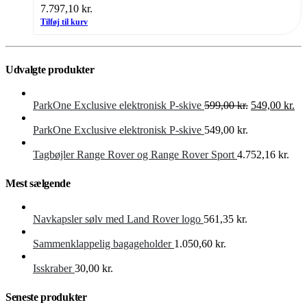
7.797,10
kr.
Tilføj til kurv
Udvalgte produkter
Den
De
ParkOne Exclusive elektronisk P-skive
599,00
kr.
549,00
kr.
oprindelige
akt
pris
pri
ParkOne Exclusive elektronisk P-skive
549,00
kr.
var:
er:
599,00 kr..
549
Tagbøjler Range Rover og Range Rover Sport
4.752,16
kr.
Mest sælgende
Navkapsler sølv med Land Rover logo
561,35
kr.
Sammenklappelig bagageholder
1.050,60
kr.
Isskraber
30,00
kr.
Seneste produkter