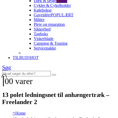
Dæk & fælge
Tilbud
Cykler & Cykelholder
Kølebokse
Gaveidéer
POPULÆRT
Måtter
Pleje og reparation
Sikkerhed
Tagboks
Viskerblade
Camping & Touring
Servicepakke
TILBUD!
HOT
Søg
0
0 varer
13 polet ledningsnet til anhængertræk –
Freelander 2
Home