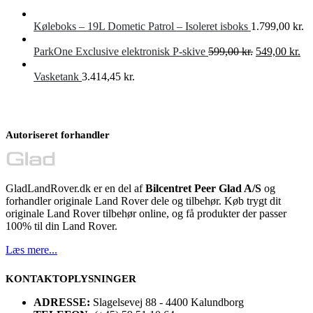
Køleboks – 19L Dometic Patrol – Isoleret isboks
1.799,00
kr.
Den
De
ParkOne Exclusive elektronisk P-skive
599,00
kr.
549,00
kr.
oprindelige
akt
pris
pri
Vasketank
3.414,45
kr.
var:
er:
599,00 kr..
549
Autoriseret forhandler
GladLandRover.dk er en del af
Bilcentret Peer Glad A/S
og
forhandler originale Land Rover dele og tilbehør. Køb trygt dit
originale Land Rover tilbehør online, og få produkter der passer
100% til din Land Rover.
Læs mere...
KONTAKTOPLYSNINGER
ADRESSE:
Slagelsevej 88 - 4400 Kalundborg