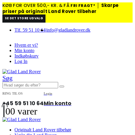
KØB FOR OVER 500,- KR. & FÅ
│
Skarpe
FRI FRAGT*
priser på originalt Land Rover tilbehør
SE DET STORE UDVALG
Tlf. 59 51 10 64
|
info@gladlandrover.dk
Hvem er vi?
Min konto
Indkøbskurv
Log In
Søg
RING TIL OS
Login
+45 59 51 10 64
Min konto
0
0 varer
Originalt Land Rover tilbehør