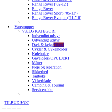
Range Rover (’02-12′)
Range Rover
Range Rover Sport (’05-13′)
Range Rover Evoque (’11-’18)
Varegrupper
VÆLG KATEGORI
Indvendigt udstyr
Udvendigt udstyr
Dæk & fælge
Tilbud
Cykler & Cykelholder
Kølebokse
Gaveidéer
POPULÆRT
Måtter
Pleje og reparation
Sikkerhed
Tagboks
Viskerblade
Camping & Touring
Servicepakke
TILBUD!
HOT