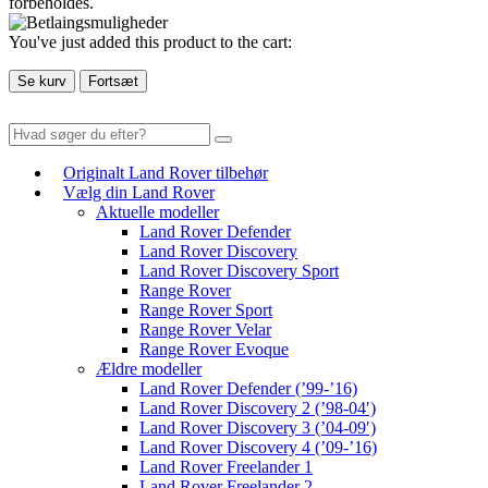
forbeholdes.
You've just added this product to the cart:
Se kurv
Fortsæt
Originalt Land Rover tilbehør
Vælg din Land Rover
Aktuelle modeller
Land Rover Defender
Land Rover Discovery
Land Rover Discovery Sport
Range Rover
Range Rover Sport
Range Rover Velar
Range Rover Evoque
Ældre modeller
Land Rover Defender (’99-’16)
Land Rover Discovery 2 (’98-04′)
Land Rover Discovery 3 (’04-09′)
Land Rover Discovery 4 (’09-’16)
Land Rover Freelander 1
Land Rover Freelander 2