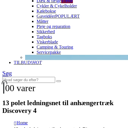
Dæk & fælge
Tilbud
Cykler & Cykelholder
Kølebokse
Gaveidéer
POPULÆRT
Måtter
Pleje og reparation
Sikkerhed
Tagboks
Viskerblade
Camping & Touring
Servicepakke
TILBUD!
HOT
Søg
0
0 varer
13 polet ledningsnet til anhængertræk
Discovery 4
Home