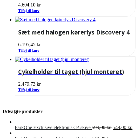
4.604,10
kr.
Tilføj til kurv
Sæt med halogen kørerlys Discovery 4
6.195,45
kr.
Tilføj til kurv
Cykelholder til taget (hjul monteret)
2.479,73
kr.
Tilføj til kurv
Udvalgte produkter
Den
De
ParkOne Exclusive elektronisk P-skive
599,00
kr.
549,00
kr.
oprindelige
akt