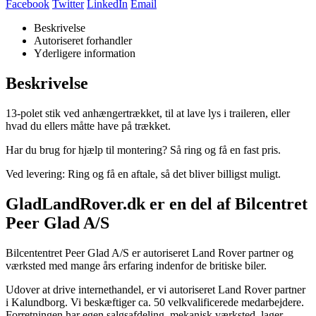
Facebook
Twitter
LinkedIn
Email
Beskrivelse
Autoriseret forhandler
Yderligere information
Beskrivelse
13-polet stik ved anhængertrækket, til at lave lys i traileren, eller
hvad du ellers måtte have på trækket.
Har du brug for hjælp til montering? Så ring og få en fast pris.
Ved levering: Ring og få en aftale, så det bliver billigst muligt.
GladLandRover.dk er en del af Bilcentret
Peer Glad A/S
Bilcententret Peer Glad A/S er autoriseret Land Rover partner og
værksted med mange års erfaring indenfor de britiske biler.
Udover at drive internethandel, er vi autoriseret Land Rover partner
i Kalundborg. Vi beskæftiger ca. 50 velkvalificerede medarbejdere.
Forretningen har egen salgsafdeling, mekanisk værksted, lager,