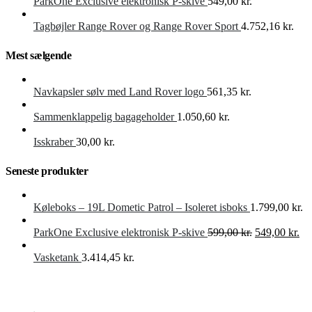
pris
pri
ParkOne Exclusive elektronisk P-skive
549,00
kr.
var:
er:
599,00 kr..
549
Tagbøjler Range Rover og Range Rover Sport
4.752,16
kr.
Mest sælgende
Navkapsler sølv med Land Rover logo
561,35
kr.
Sammenklappelig bagageholder
1.050,60
kr.
Isskraber
30,00
kr.
Seneste produkter
Køleboks – 19L Dometic Patrol – Isoleret isboks
1.799,00
kr.
Den
De
ParkOne Exclusive elektronisk P-skive
599,00
kr.
549,00
kr.
oprindelige
akt
pris
pri
Vasketank
3.414,45
kr.
var:
er:
599,00 kr..
549