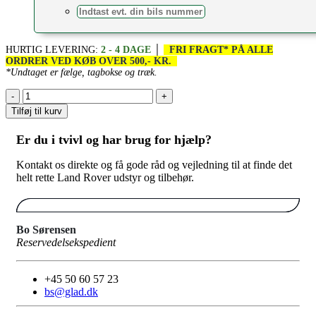
HURTIG LEVERING:
2 - 4 DAGE
│
FRI FRAGT* PÅ ALLE
ORDRER VED KØB OVER 500,- KR.
*Undtaget er fælge, tagbokse og træk.
-
+
Tilføj til kurv
Er du i tvivl og har brug for hjælp?
Kontakt os direkte og få gode råd og vejledning til at finde det
helt rette Land Rover udstyr og tilbehør.
Bo Sørensen
Reservedelsekspedient
+45 50 60 57 23
bs@glad.dk