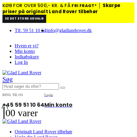
KØB FOR OVER 500,- KR. & FÅ
│
Skarpe
FRI FRAGT*
priser på originalt Land Rover tilbehør
SE DET STORE UDVALG
Tlf. 59 51 10 64
|
info@gladlandrover.dk
Hvem er vi?
Min konto
Indkøbskurv
Log In
Søg
RING TIL OS
Login
+45 59 51 10 64
Min konto
0
0 varer
Originalt Land Rover tilbehør