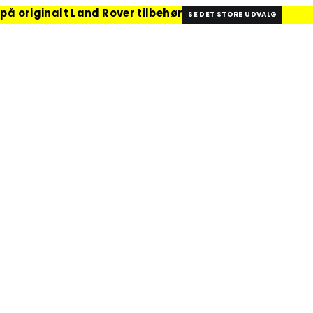
 på originalt Land Rover tilbehør
SE DET STORE UDVALG