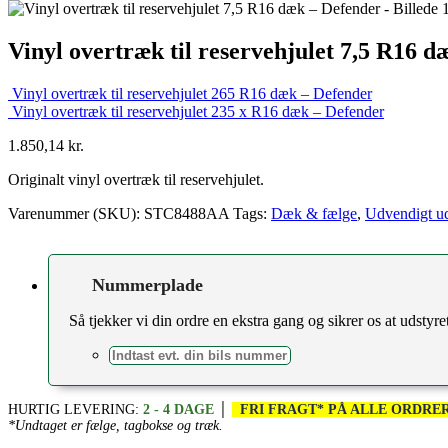
Vinyl overtræk til reservehjulet 7,5 R16 
Vinyl overtræk til reservehjulet 265 R16 dæk – Defender
Vinyl overtræk til reservehjulet 235 x R16 dæk – Defender
1.850,14
kr.
Originalt vinyl overtræk til reservehjulet.
Varenummer (SKU):
STC8488AA
Tags:
Dæk & fælge
,
Udvendigt ud
Nummerplade
Så tjekker vi din ordre en ekstra gang og sikrer os at udstyret 
HURTIG LEVERING:
2 - 4 DAGE
│
FRI FRAGT* PÅ ALLE ORDRER
*Undtaget er fælge, tagbokse og træk.