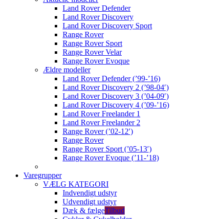
Land Rover Defender
Land Rover Discovery
Land Rover Discovery Sport
Range Rover
Range Rover Sport
Range Rover Velar
Range Rover Evoque
Ældre modeller
Land Rover Defender (’99-’16)
Land Rover Discovery 2 (’98-04′)
Land Rover Discovery 3 (’04-09′)
Land Rover Discovery 4 (’09-’16)
Land Rover Freelander 1
Land Rover Freelander 2
Range Rover (’02-12′)
Range Rover
Range Rover Sport (’05-13′)
Range Rover Evoque (’11-’18)
Varegrupper
VÆLG KATEGORI
Indvendigt udstyr
Udvendigt udstyr
Dæk & fælge
Tilbud