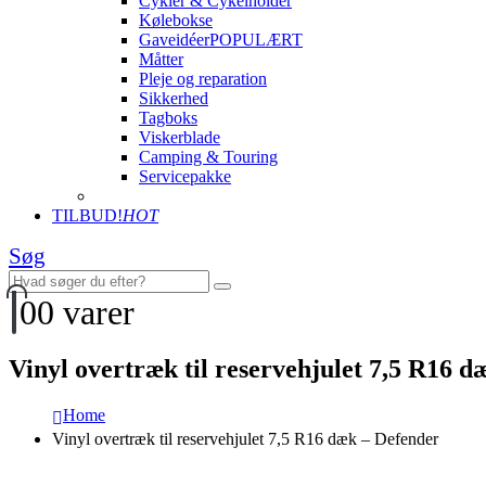
Cykler & Cykelholder
Kølebokse
Gaveidéer
POPULÆRT
Måtter
Pleje og reparation
Sikkerhed
Tagboks
Viskerblade
Camping & Touring
Servicepakke
TILBUD!
HOT
Søg
0
0 varer
Vinyl overtræk til reservehjulet 7,5 R16 
Home
Vinyl overtræk til reservehjulet 7,5 R16 dæk – Defender