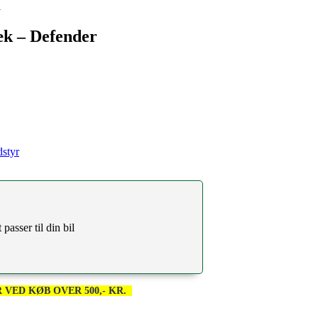
dæk – Defender
styr
passer til din bil
 VED KØB OVER 500,- KR.