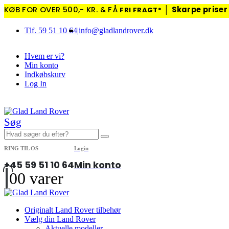
KØB FOR OVER 500,- KR. & FÅ
│
Skarpe priser
FRI FRAGT*
Tlf. 59 51 10 64
|
info@gladlandrover.dk
Hvem er vi?
Min konto
Indkøbskurv
Log In
|
Søg
RING TIL OS
Login
+45 59 51 10 64
Min konto
0
0 varer
Originalt Land Rover tilbehør
Vælg din Land Rover
Aktuelle modeller