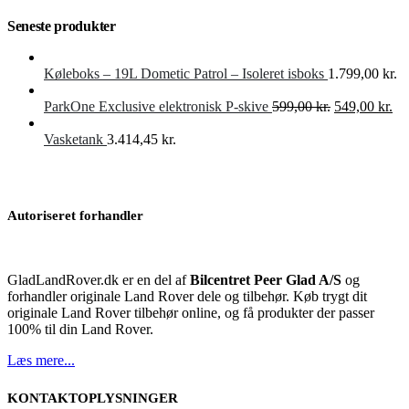
Seneste produkter
Køleboks – 19L Dometic Patrol – Isoleret isboks
1.799,00
kr.
Den
De
ParkOne Exclusive elektronisk P-skive
599,00
kr.
549,00
kr.
oprindelige
akt
pris
pri
Vasketank
3.414,45
kr.
var:
er:
599,00 kr..
549
Autoriseret forhandler
GladLandRover.dk er en del af
Bilcentret Peer Glad A/S
og
forhandler originale Land Rover dele og tilbehør. Køb trygt dit
originale Land Rover tilbehør online, og få produkter der passer
100% til din Land Rover.
Læs mere...
KONTAKTOPLYSNINGER