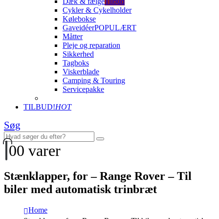
Dæk & fælge
Tilbud
Cykler & Cykelholder
Kølebokse
Gaveidéer
POPULÆRT
Måtter
Pleje og reparation
Sikkerhed
Tagboks
Viskerblade
Camping & Touring
Servicepakke
TILBUD!
HOT
Søg
0
0 varer
Stænklapper, for – Range Rover – Til
biler med automatisk trinbræt
Home