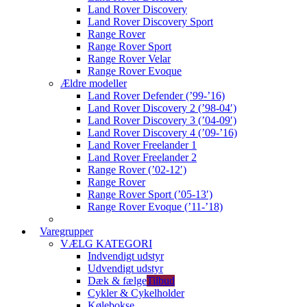
Land Rover Discovery
Land Rover Discovery Sport
Range Rover
Range Rover Sport
Range Rover Velar
Range Rover Evoque
Ældre modeller
Land Rover Defender (’99-’16)
Land Rover Discovery 2 (’98-04′)
Land Rover Discovery 3 (’04-09′)
Land Rover Discovery 4 (’09-’16)
Land Rover Freelander 1
Land Rover Freelander 2
Range Rover (’02-12′)
Range Rover
Range Rover Sport (’05-13′)
Range Rover Evoque (’11-’18)
Varegrupper
VÆLG KATEGORI
Indvendigt udstyr
Udvendigt udstyr
Dæk & fælge
Tilbud
Cykler & Cykelholder
Kølebokse