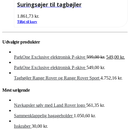
Suringsøjer til tagbøjler
1.861,73
kr.
Tilføj til kurv
Udvalgte produkter
Den
De
ParkOne Exclusive elektronisk P-skive
599,00
kr.
549,00
kr.
oprindelige
akt
pris
pri
ParkOne Exclusive elektronisk P-skive
549,00
kr.
var:
er:
599,00 kr..
549
Tagbøjler Range Rover og Range Rover Sport
4.752,16
kr.
Mest sælgende
Navkapsler sølv med Land Rover logo
561,35
kr.
Sammenklappelig bagageholder
1.050,60
kr.
Isskraber
30,00
kr.