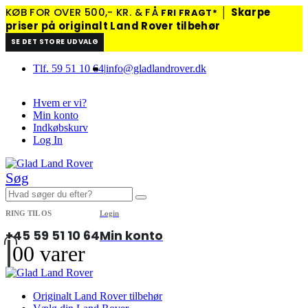
KØB FOR OVER 500,- KR. & FÅ
│
Skarpe
FRI FRAGT*
priser på originalt Land Rover tilbehør
SE DET STORE UDVALG
Tlf. 59 51 10 64
|
info@gladlandrover.dk
Hvem er vi?
Min konto
Indkøbskurv
Log In
Søg
RING TIL OS
Login
+45 59 51 10 64
Min konto
0
0 varer
Originalt Land Rover tilbehør