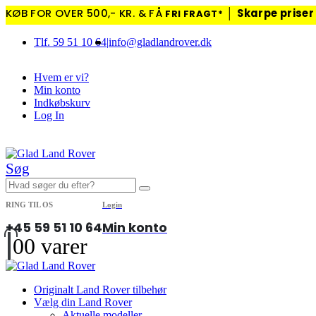
KØB FOR OVER 500,- KR. & FÅ
│
Skarpe priser
FRI FRAGT*
Tlf. 59 51 10 64
|
info@gladlandrover.dk
Hvem er vi?
Min konto
Indkøbskurv
Log In
|
Søg
RING TIL OS
Login
+45 59 51 10 64
Min konto
0
0 varer
Originalt Land Rover tilbehør
Vælg din Land Rover
Aktuelle modeller