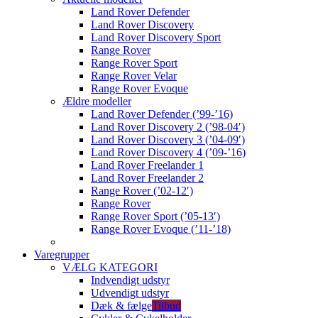
Land Rover Defender
Land Rover Discovery
Land Rover Discovery Sport
Range Rover
Range Rover Sport
Range Rover Velar
Range Rover Evoque
Ældre modeller
Land Rover Defender (’99-’16)
Land Rover Discovery 2 (’98-04′)
Land Rover Discovery 3 (’04-09′)
Land Rover Discovery 4 (’09-’16)
Land Rover Freelander 1
Land Rover Freelander 2
Range Rover (’02-12′)
Range Rover
Range Rover Sport (’05-13′)
Range Rover Evoque (’11-’18)
Varegrupper
VÆLG KATEGORI
Indvendigt udstyr
Udvendigt udstyr
Dæk & fælge
Tilbud