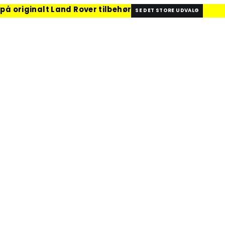
 på originalt Land Rover tilbehør
SE DET STORE UDVALG