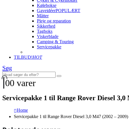
Cykler & Cykelholder
Kølebokse
Gaveidéer
POPULÆRT
Måtter
Pleje og reparation
Sikkerhed
Tagboks
Viskerblade
Camping & Touring
Servicepakke
TILBUD!
HOT
Søg
0
0 varer
Servicepakke 1 til Range Rover Diesel 3,0
Home
Servicepakke 1 til Range Rover Diesel 3,0 M47 (2002 – 2009)