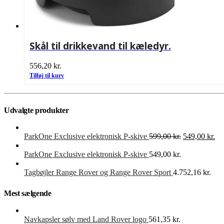
Skål til drikkevand til kæledyr.
556,20
kr.
Tilføj til kurv
Udvalgte produkter
Den
De
ParkOne Exclusive elektronisk P-skive
599,00
kr.
549,00
kr.
oprindelige
akt
pris
pri
ParkOne Exclusive elektronisk P-skive
549,00
kr.
var:
er:
599,00 kr..
549
Tagbøjler Range Rover og Range Rover Sport
4.752,16
kr.
Mest sælgende
Navkapsler sølv med Land Rover logo
561,35
kr.