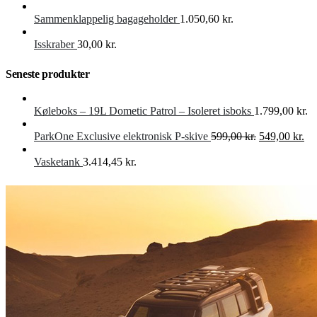
Sammenklappelig bagageholder
1.050,60
kr.
Isskraber
30,00
kr.
Seneste produkter
Køleboks – 19L Dometic Patrol – Isoleret isboks
1.799,00
kr.
Den
De
ParkOne Exclusive elektronisk P-skive
599,00
kr.
549,00
kr.
oprindelige
akt
pris
pri
Vasketank
3.414,45
kr.
var:
er:
599,00 kr..
549