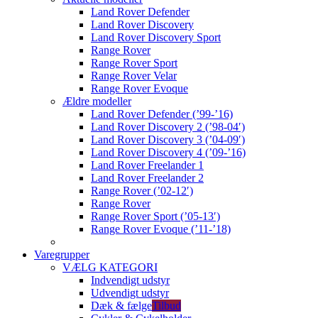
Land Rover Defender
Land Rover Discovery
Land Rover Discovery Sport
Range Rover
Range Rover Sport
Range Rover Velar
Range Rover Evoque
Ældre modeller
Land Rover Defender (’99-’16)
Land Rover Discovery 2 (’98-04′)
Land Rover Discovery 3 (’04-09′)
Land Rover Discovery 4 (’09-’16)
Land Rover Freelander 1
Land Rover Freelander 2
Range Rover (’02-12′)
Range Rover
Range Rover Sport (’05-13′)
Range Rover Evoque (’11-’18)
Varegrupper
VÆLG KATEGORI
Indvendigt udstyr
Udvendigt udstyr
Dæk & fælge
Tilbud