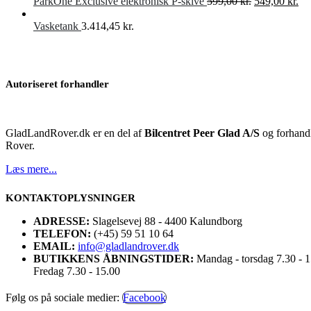
Den
De
ParkOne Exclusive elektronisk P-skive
599,00
kr.
549,00
kr.
oprindelige
akt
pris
pri
Vasketank
3.414,45
kr.
var:
er:
599,00 kr..
549
Autoriseret forhandler
GladLandRover.dk er en del af
Bilcentret Peer Glad A/S
og forhandl
Rover.
Læs mere...
KONTAKTOPLYSNINGER
ADRESSE:
Slagelsevej 88 - 4400 Kalundborg
TELEFON:
(+45) 59 51 10 64
EMAIL:
info@gladlandrover.dk
BUTIKKENS ÅBNINGSTIDER:
Mandag - torsdag 7.30 - 
Fredag 7.30 - 15.00
Følg os på sociale medier:
Facebook