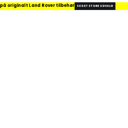
 på originalt Land Rover tilbehør
SE DET STORE UDVALG