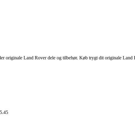
n
uelle
s
,00 kr..
er originale Land Rover dele og tilbehør. Køb trygt dit originale Land 
15.45