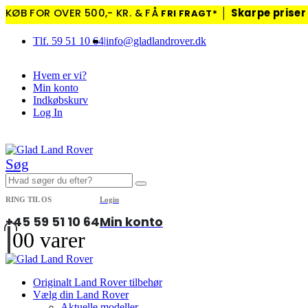
KØB FOR OVER 500,- KR. & FÅ
│
Skarpe priser
FRI FRAGT*
Tlf. 59 51 10 64
|
info@gladlandrover.dk
Hvem er vi?
Min konto
Indkøbskurv
Log In
|
Søg
RING TIL OS
Login
+45 59 51 10 64
Min konto
0
0 varer
Originalt Land Rover tilbehør
Vælg din Land Rover
Aktuelle modeller