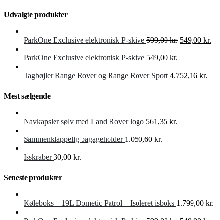
Udvalgte produkter
Den
De
ParkOne Exclusive elektronisk P-skive
599,00
kr.
549,00
kr.
oprindelige
akt
pris
pri
ParkOne Exclusive elektronisk P-skive
549,00
kr.
var:
er:
599,00 kr..
549
Tagbøjler Range Rover og Range Rover Sport
4.752,16
kr.
Mest sælgende
Navkapsler sølv med Land Rover logo
561,35
kr.
Sammenklappelig bagageholder
1.050,60
kr.
Isskraber
30,00
kr.
Seneste produkter
Køleboks – 19L Dometic Patrol – Isoleret isboks
1.799,00
kr.