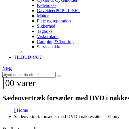
Cykler & Cykelholder
Kølebokse
Gaveidéer
POPULÆRT
Måtter
Pleje og reparation
Sikkerhed
Tagboks
Viskerblade
Camping & Touring
Servicepakke
TILBUD!
HOT
Søg
0
0 varer
Sædeovertræk forsæder med DVD i nakkes
Home
Sædeovertræk forsæder med DVD i nakkestøtter – Ebony