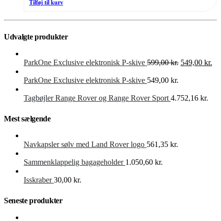
Tilføj til kurv
Udvalgte produkter
Den
De
ParkOne Exclusive elektronisk P-skive
599,00
kr.
549,00
kr.
oprindelige
akt
pris
pri
ParkOne Exclusive elektronisk P-skive
549,00
kr.
var:
er:
599,00 kr..
549
Tagbøjler Range Rover og Range Rover Sport
4.752,16
kr.
Mest sælgende
Navkapsler sølv med Land Rover logo
561,35
kr.
Sammenklappelig bagageholder
1.050,60
kr.
Isskraber
30,00
kr.
Seneste produkter