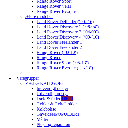
Range Rover Sport
Range Rover Velar
Range Rover Evoque
Ældre modeller
Land Rover Defender (’99-’16)
Land Rover Discovery 2 (’98-04′)
Land Rover Discovery 3 (’04-09′)
Land Rover Discovery 4 (’09-’16)
Land Rover Freelander 1
Land Rover Freelander 2
Range Rover (’02-12′)
Range Rover
Range Rover Sport (’05-13′)
Range Rover Evoque (’11-’18)
Varegrupper
VÆLG KATEGORI
Indvendigt udstyr
Udvendigt udstyr
Dæk & fælge
Tilbud
Cykler & Cykelholder
Kølebokse
Gaveidéer
POPULÆRT
Måtter
Pleje og reparation