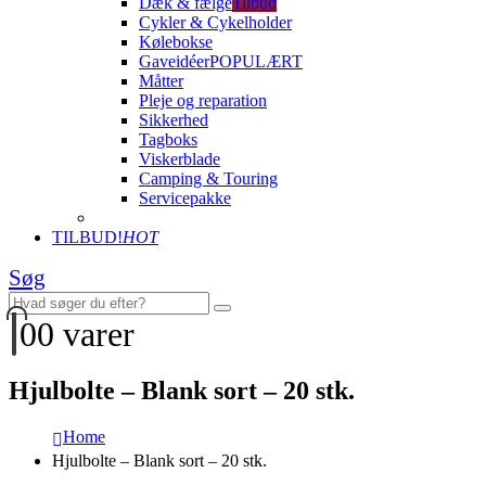
Dæk & fælge
Tilbud
Cykler & Cykelholder
Kølebokse
Gaveidéer
POPULÆRT
Måtter
Pleje og reparation
Sikkerhed
Tagboks
Viskerblade
Camping & Touring
Servicepakke
TILBUD!
HOT
Søg
0
0 varer
Hjulbolte – Blank sort – 20 stk.
Home
Hjulbolte – Blank sort – 20 stk.