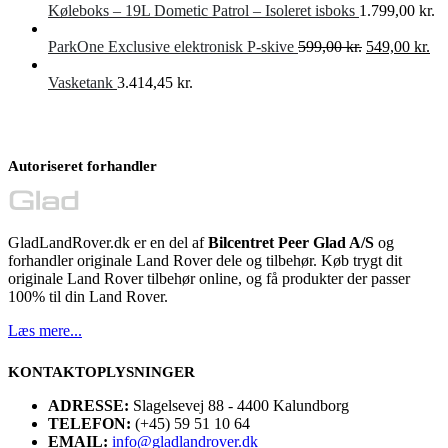
Køleboks – 19L Dometic Patrol – Isoleret isboks
1.799,00
kr.
Den
De
ParkOne Exclusive elektronisk P-skive
599,00
kr.
549,00
kr.
oprindelige
akt
pris
pri
Vasketank
3.414,45
kr.
var:
er:
599,00 kr..
549
Autoriseret forhandler
GladLandRover.dk er en del af
Bilcentret Peer Glad A/S
og
forhandler originale Land Rover dele og tilbehør. Køb trygt dit
originale Land Rover tilbehør online, og få produkter der passer
100% til din Land Rover.
Læs mere...
KONTAKTOPLYSNINGER
ADRESSE:
Slagelsevej 88 - 4400 Kalundborg
TELEFON:
(+45) 59 51 10 64
EMAIL:
info@gladlandrover.dk