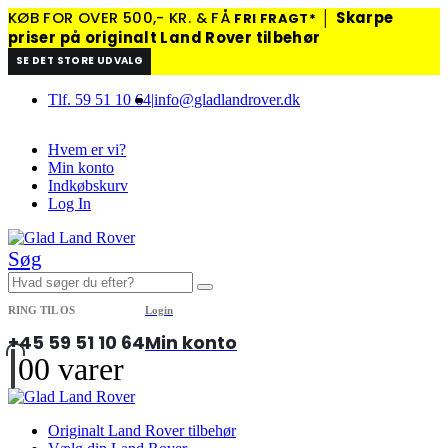
KØB FOR OVER 500,- KR. & FÅ
│
Skarpe
FRI FRAGT*
priser på originalt Land Rover tilbehør
SE DET STORE UDVALG
Tlf. 59 51 10 64
|
info@gladlandrover.dk
Hvem er vi?
Min konto
Indkøbskurv
Log In
Søg
RING TIL OS
Login
+45 59 51 10 64
Min konto
0
0 varer
Originalt Land Rover tilbehør