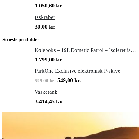
1.050,60
kr.
Isskraber
30,00
kr.
Seneste produkter
Køleboks – 19L Dometic Patrol – Isoleret isboks
1.799,00
kr.
ParkOne Exclusive elektronisk P-skive
Den
Den
549,00
kr.
599,00
kr.
oprindelige
aktuelle
pris
pris
Vasketank
var:
er:
3.414,45
kr.
599,00 kr..
549,00 kr..