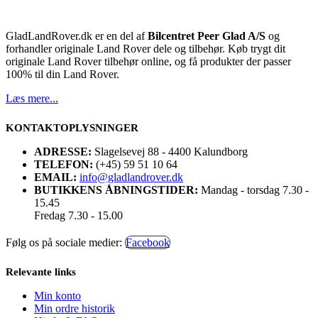
GladLandRover.dk er en del af
Bilcentret Peer Glad A/S
og
forhandler originale Land Rover dele og tilbehør. Køb trygt dit
originale Land Rover tilbehør online, og få produkter der passer
100% til din Land Rover.
Læs mere...
KONTAKTOPLYSNINGER
ADRESSE:
Slagelsevej 88 - 4400 Kalundborg
TELEFON:
(+45) 59 51 10 64
EMAIL:
info@gladlandrover.dk
BUTIKKENS ÅBNINGSTIDER:
Mandag - torsdag 7.30 -
15.45
Fredag 7.30 - 15.00
Følg os på sociale medier:
Facebook
Relevante links
Min konto
Min ordre historik