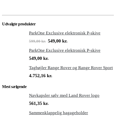
Udvalgte produkter
ParkOne Exclusive elektronisk P-skive
Den
Den
549,00
kr.
599,00
kr.
oprindelige
aktuelle
pris
pris
ParkOne Exclusive elektronisk P-skive
var:
er:
549,00
kr.
599,00 kr..
549,00 kr..
Tagbøjler Range Rover og Range Rover Sport
4.752,16
kr.
Mest sælgende
Navkapsler sølv med Land Rover logo
561,35
kr.
Sammenklappelig bagageholder