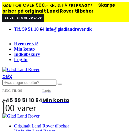
KØB FOR OVER 500,- KR. & FÅ
│
Skarpe
FRI FRAGT*
priser på originalt Land Rover tilbehør
SE DET STORE UDVALG
Tlf. 59 51 10 64
|
info@gladlandrover.dk
Hvem er vi?
Min konto
Indkøbskurv
Log In
Søg
RING TIL OS
Login
+45 59 51 10 64
Min konto
0
0 varer
Originalt Land Rover tilbehør