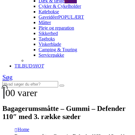
Dæk & fælge
Tilbud
Cykler & Cykelholder
Kølebokse
Gaveidéer
POPULÆRT
Måtter
Pleje og reparation
Sikkerhed
Tagboks
Viskerblade
Camping & Touring
Servicepakke
TILBUD!
HOT
Søg
0
0 varer
Bagagerumsmåtte – Gummi – Defender
110″ med 3. række sæder
Home