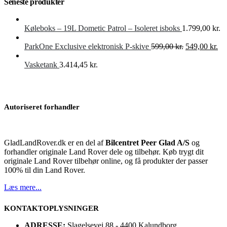
Seneste produkter
Køleboks – 19L Dometic Patrol – Isoleret isboks
1.799,00
kr.
Den
De
ParkOne Exclusive elektronisk P-skive
599,00
kr.
549,00
kr.
oprindelige
akt
pris
pri
Vasketank
3.414,45
kr.
var:
er:
599,00 kr..
549
Autoriseret forhandler
GladLandRover.dk er en del af
Bilcentret Peer Glad A/S
og
forhandler originale Land Rover dele og tilbehør. Køb trygt dit
originale Land Rover tilbehør online, og få produkter der passer
100% til din Land Rover.
Læs mere...
KONTAKTOPLYSNINGER
ADRESSE:
Slagelsevej 88 - 4400 Kalundborg