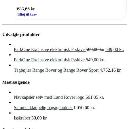
683,66
kr.
Tilføj til kurv
Udvalgte produkter
Den
De
ParkOne Exclusive elektronisk P-skive
599,00
kr.
549,00
kr.
oprindelige
akt
pris
pri
ParkOne Exclusive elektronisk P-skive
549,00
kr.
var:
er:
599,00 kr..
549
Tagbøjler Range Rover og Range Rover Sport
4.752,16
kr.
Mest sælgende
Navkapsler sølv med Land Rover logo
561,35
kr.
Sammenklappelig bagageholder
1.050,60
kr.
Isskraber
30,00
kr.