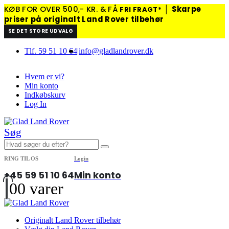
KØB FOR OVER 500,- KR. & FÅ
│
Skarpe
FRI FRAGT*
priser på originalt Land Rover tilbehør
SE DET STORE UDVALG
Tlf. 59 51 10 64
|
info@gladlandrover.dk
Hvem er vi?
Min konto
Indkøbskurv
Log In
Søg
RING TIL OS
Login
+45 59 51 10 64
Min konto
0
0 varer
Originalt Land Rover tilbehør