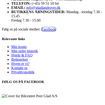
TELEFON:
(+45) 59 51 10 64
EMAIL:
info@gladlandrover.dk
BUTIKKENS ÅBNINGSTIDER:
Mandag - torsdag 7.30 -
15.45
Fredag 7.30 - 15.00
Følg os på sociale medier:
Facebook
Relevante links
Min konto
Min ordre historik
Hjælp & FAQ
Betingelser
Hvem er vi?
Kontakt os
Privatlivspolitik
FØLG OS PÅ FACEBOOK