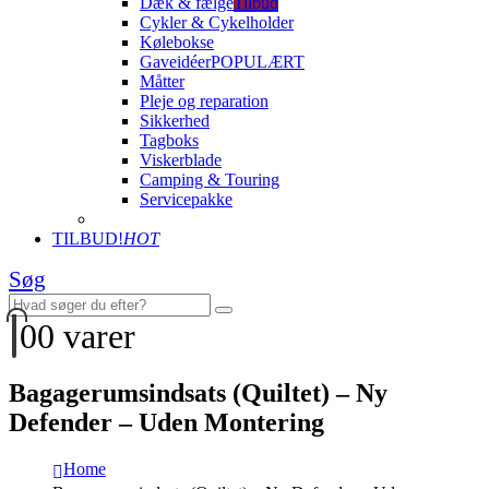
Dæk & fælge
Tilbud
Cykler & Cykelholder
Kølebokse
Gaveidéer
POPULÆRT
Måtter
Pleje og reparation
Sikkerhed
Tagboks
Viskerblade
Camping & Touring
Servicepakke
TILBUD!
HOT
Søg
0
0 varer
Bagagerumsindsats (Quiltet) – Ny
Defender – Uden Montering
Home