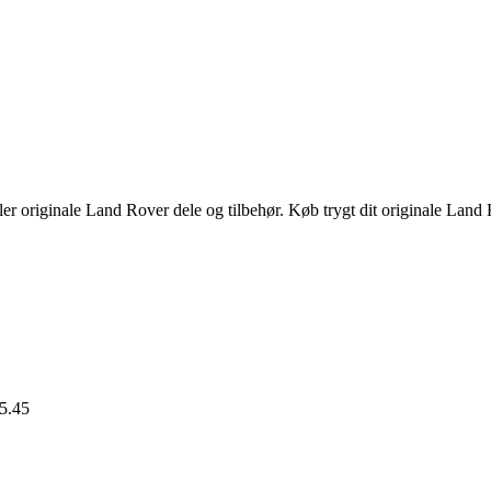
n
uelle
s
,00 kr..
er originale Land Rover dele og tilbehør. Køb trygt dit originale Land 
15.45