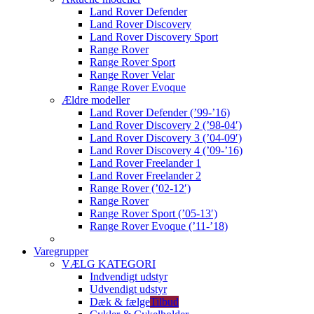
Land Rover Defender
Land Rover Discovery
Land Rover Discovery Sport
Range Rover
Range Rover Sport
Range Rover Velar
Range Rover Evoque
Ældre modeller
Land Rover Defender (’99-’16)
Land Rover Discovery 2 (’98-04′)
Land Rover Discovery 3 (’04-09′)
Land Rover Discovery 4 (’09-’16)
Land Rover Freelander 1
Land Rover Freelander 2
Range Rover (’02-12′)
Range Rover
Range Rover Sport (’05-13′)
Range Rover Evoque (’11-’18)
Varegrupper
VÆLG KATEGORI
Indvendigt udstyr
Udvendigt udstyr
Dæk & fælge
Tilbud