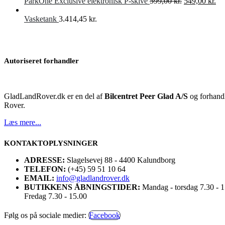
Den
De
ParkOne Exclusive elektronisk P-skive
599,00
kr.
549,00
kr.
oprindelige
akt
pris
pri
Vasketank
3.414,45
kr.
var:
er:
599,00 kr..
549
Autoriseret forhandler
GladLandRover.dk er en del af
Bilcentret Peer Glad A/S
og forhandl
Rover.
Læs mere...
KONTAKTOPLYSNINGER
ADRESSE:
Slagelsevej 88 - 4400 Kalundborg
TELEFON:
(+45) 59 51 10 64
EMAIL:
info@gladlandrover.dk
BUTIKKENS ÅBNINGSTIDER:
Mandag - torsdag 7.30 - 
Fredag 7.30 - 15.00
Følg os på sociale medier:
Facebook