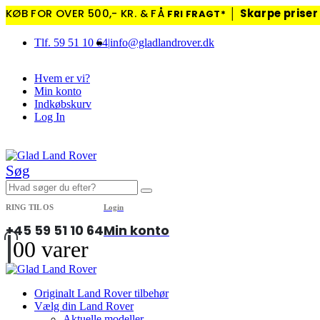
KØB FOR OVER 500,- KR. & FÅ
│
Skarpe priser
FRI FRAGT*
Tlf. 59 51 10 64
|
info@gladlandrover.dk
Hvem er vi?
Min konto
Indkøbskurv
Log In
|
Søg
RING TIL OS
Login
+45 59 51 10 64
Min konto
0
0 varer
Originalt Land Rover tilbehør
Vælg din Land Rover
Aktuelle modeller