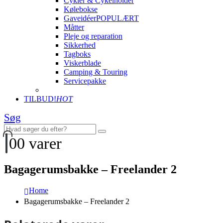
Cykler & Cykelholder
Kølebokse
Gaveidéer
POPULÆRT
Måtter
Pleje og reparation
Sikkerhed
Tagboks
Viskerblade
Camping & Touring
Servicepakke
TILBUD!
HOT
Søg
0
0 varer
Bagagerumsbakke – Freelander 2
Home
Bagagerumsbakke – Freelander 2