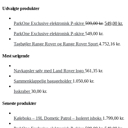
Udvalgte produkter
Den
De
ParkOne Exclusive elektronisk P-skive
599,00
kr.
549,00
kr.
oprindelige
akt
pris
pri
ParkOne Exclusive elektronisk P-skive
549,00
kr.
var:
er:
599,00 kr..
549
Tagbøjler Range Rover og Range Rover Sport
4.752,16
kr.
Mest sælgende
Navkapsler sølv med Land Rover logo
561,35
kr.
Sammenklappelig bagageholder
1.050,60
kr.
Isskraber
30,00
kr.
Seneste produkter
Køleboks – 19L Dometic Patrol – Isoleret isboks
1.799,00
kr.