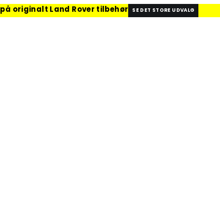
 på originalt Land Rover tilbehør
SE DET STORE UDVALG