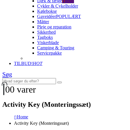
Dæk & fælge
Tilbud
Cykler & Cykelholder
Kølebokse
Gaveidéer
POPULÆRT
Måtter
Pleje og reparation
Sikkerhed
Tagboks
Viskerblade
Camping & Touring
Servicepakke
TILBUD!
HOT
Søg
0
0 varer
Activity Key (Monteringssæt)
Home
Activity Key (Monteringssæt)