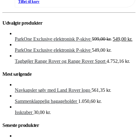
Tilføj til kurv
Udvalgte produkter
Den
De
ParkOne Exclusive elektronisk P-skive
599,00
kr.
549,00
kr.
oprindelige
akt
pris
pri
ParkOne Exclusive elektronisk P-skive
549,00
kr.
var:
er:
599,00 kr..
549
Tagbøjler Range Rover og Range Rover Sport
4.752,16
kr.
Mest sælgende
Navkapsler sølv med Land Rover logo
561,35
kr.
Sammenklappelig bagageholder
1.050,60
kr.
Isskraber
30,00
kr.
Seneste produkter