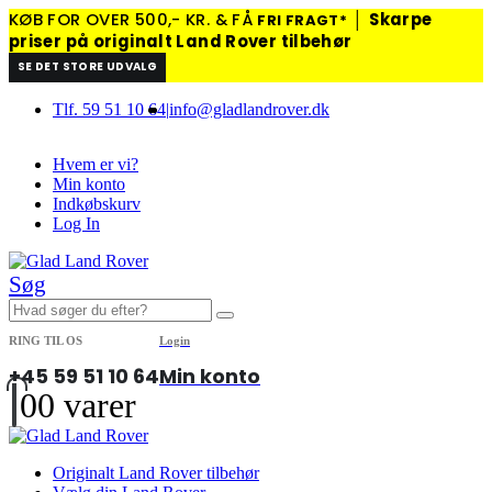
KØB FOR OVER 500,- KR. & FÅ
│
Skarpe
FRI FRAGT*
priser på originalt Land Rover tilbehør
SE DET STORE UDVALG
Tlf. 59 51 10 64
|
info@gladlandrover.dk
Hvem er vi?
Min konto
Indkøbskurv
Log In
Søg
RING TIL OS
Login
+45 59 51 10 64
Min konto
0
0 varer
Originalt Land Rover tilbehør