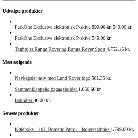
Udvalgte produkter
Den
De
ParkOne Exclusive elektronisk P-skive
599,00
kr.
549,00
kr.
oprindelige
akt
pris
pri
ParkOne Exclusive elektronisk P-skive
549,00
kr.
var:
er:
599,00 kr..
549
Tagbøjler Range Rover og Range Rover Sport
4.752,16
kr.
Mest sælgende
Navkapsler sølv med Land Rover logo
561,35
kr.
Sammenklappelig bagageholder
1.050,60
kr.
Isskraber
30,00
kr.
Seneste produkter
Køleboks – 19L Dometic Patrol – Isoleret isboks
1.799,00
kr.