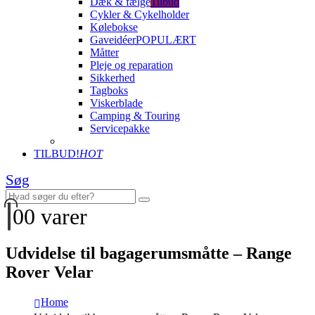
Dæk & fælge
Tilbud
Cykler & Cykelholder
Kølebokse
Gaveidéer
POPULÆRT
Måtter
Pleje og reparation
Sikkerhed
Tagboks
Viskerblade
Camping & Touring
Servicepakke
TILBUD!
HOT
Søg
0
0 varer
Udvidelse til bagagerumsmåtte – Range
Rover Velar
Home