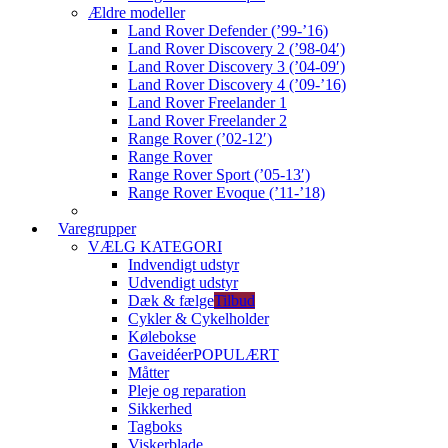
Ældre modeller
Land Rover Defender (’99-’16)
Land Rover Discovery 2 (’98-04′)
Land Rover Discovery 3 (’04-09′)
Land Rover Discovery 4 (’09-’16)
Land Rover Freelander 1
Land Rover Freelander 2
Range Rover (’02-12′)
Range Rover
Range Rover Sport (’05-13′)
Range Rover Evoque (’11-’18)
Varegrupper
VÆLG KATEGORI
Indvendigt udstyr
Udvendigt udstyr
Dæk & fælge
Tilbud
Cykler & Cykelholder
Kølebokse
Gaveidéer
POPULÆRT
Måtter
Pleje og reparation
Sikkerhed
Tagboks
Viskerblade