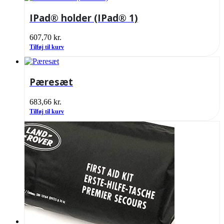
IPad® holder (IPad® 1)
607,70
kr.
Tilføj til kurv
Pæresæt
683,66
kr.
Tilføj til kurv