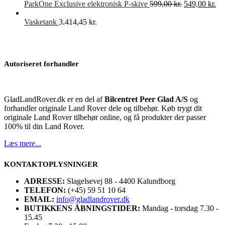
Den
De
ParkOne Exclusive elektronisk P-skive
599,00
kr.
549,00
kr.
oprindelige
akt
pris
pri
Vasketank
3.414,45
kr.
var:
er:
599,00 kr..
549
Autoriseret forhandler
GladLandRover.dk er en del af
Bilcentret Peer Glad A/S
og
forhandler originale Land Rover dele og tilbehør. Køb trygt dit
originale Land Rover tilbehør online, og få produkter der passer
100% til din Land Rover.
Læs mere...
KONTAKTOPLYSNINGER
ADRESSE:
Slagelsevej 88 - 4400 Kalundborg
TELEFON:
(+45) 59 51 10 64
EMAIL:
info@gladlandrover.dk
BUTIKKENS ÅBNINGSTIDER:
Mandag - torsdag 7.30 -
15.45