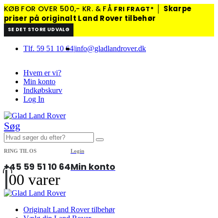
KØB FOR OVER 500,- KR. & FÅ
│
Skarpe
FRI FRAGT*
priser på originalt Land Rover tilbehør
SE DET STORE UDVALG
Tlf. 59 51 10 64
|
info@gladlandrover.dk
Hvem er vi?
Min konto
Indkøbskurv
Log In
Søg
RING TIL OS
Login
+45 59 51 10 64
Min konto
0
0 varer
Originalt Land Rover tilbehør