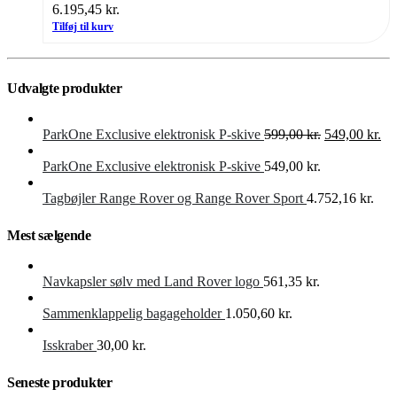
6.195,45
kr.
Tilføj til kurv
Udvalgte produkter
Den
De
ParkOne Exclusive elektronisk P-skive
599,00
kr.
549,00
kr.
oprindelige
akt
pris
pri
ParkOne Exclusive elektronisk P-skive
549,00
kr.
var:
er:
599,00 kr..
549
Tagbøjler Range Rover og Range Rover Sport
4.752,16
kr.
Mest sælgende
Navkapsler sølv med Land Rover logo
561,35
kr.
Sammenklappelig bagageholder
1.050,60
kr.
Isskraber
30,00
kr.
Seneste produkter