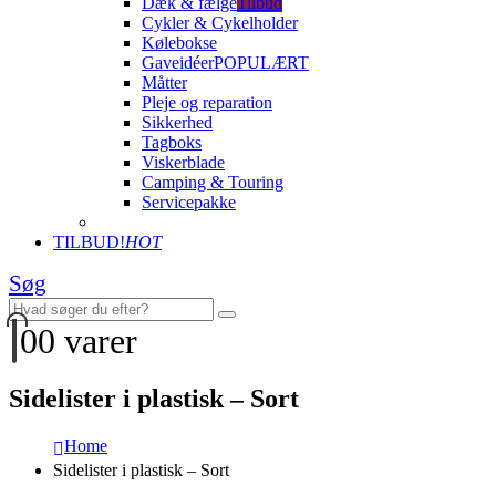
Dæk & fælge
Tilbud
Cykler & Cykelholder
Kølebokse
Gaveidéer
POPULÆRT
Måtter
Pleje og reparation
Sikkerhed
Tagboks
Viskerblade
Camping & Touring
Servicepakke
TILBUD!
HOT
Søg
0
0 varer
Sidelister i plastisk – Sort
Home
Sidelister i plastisk – Sort