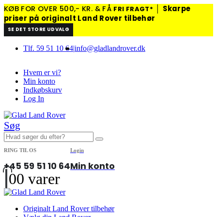
KØB FOR OVER 500,- KR. & FÅ
│
Skarpe
FRI FRAGT*
priser på originalt Land Rover tilbehør
SE DET STORE UDVALG
Tlf. 59 51 10 64
|
info@gladlandrover.dk
Hvem er vi?
Min konto
Indkøbskurv
Log In
Søg
RING TIL OS
Login
+45 59 51 10 64
Min konto
0
0 varer
Originalt Land Rover tilbehør