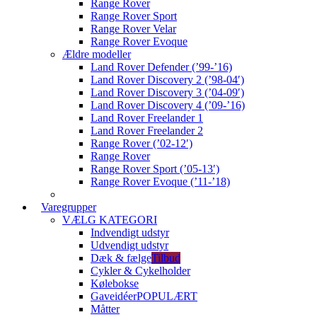
Range Rover
Range Rover Sport
Range Rover Velar
Range Rover Evoque
Ældre modeller
Land Rover Defender (’99-’16)
Land Rover Discovery 2 (’98-04′)
Land Rover Discovery 3 (’04-09′)
Land Rover Discovery 4 (’09-’16)
Land Rover Freelander 1
Land Rover Freelander 2
Range Rover (’02-12′)
Range Rover
Range Rover Sport (’05-13′)
Range Rover Evoque (’11-’18)
Varegrupper
VÆLG KATEGORI
Indvendigt udstyr
Udvendigt udstyr
Dæk & fælge
Tilbud
Cykler & Cykelholder
Kølebokse
Gaveidéer
POPULÆRT
Måtter