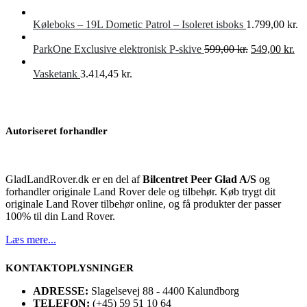
Køleboks – 19L Dometic Patrol – Isoleret isboks
1.799,00
kr.
Den
De
ParkOne Exclusive elektronisk P-skive
599,00
kr.
549,00
kr.
oprindelige
akt
pris
pri
Vasketank
3.414,45
kr.
var:
er:
599,00 kr..
549
Autoriseret forhandler
GladLandRover.dk er en del af
Bilcentret Peer Glad A/S
og
forhandler originale Land Rover dele og tilbehør. Køb trygt dit
originale Land Rover tilbehør online, og få produkter der passer
100% til din Land Rover.
Læs mere...
KONTAKTOPLYSNINGER
ADRESSE:
Slagelsevej 88 - 4400 Kalundborg
TELEFON:
(+45) 59 51 10 64