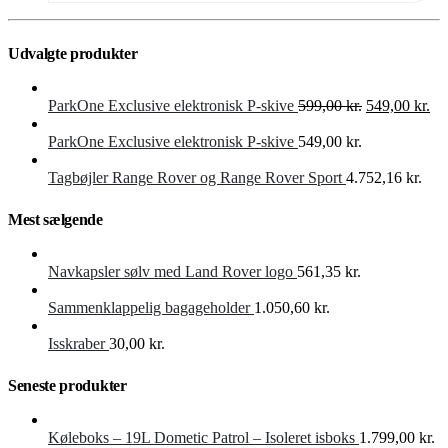
Udvalgte produkter
Den
De
ParkOne Exclusive elektronisk P-skive
599,00
kr.
549,00
kr.
oprindelige
akt
pris
pri
ParkOne Exclusive elektronisk P-skive
549,00
kr.
var:
er:
599,00 kr..
549
Tagbøjler Range Rover og Range Rover Sport
4.752,16
kr.
Mest sælgende
Navkapsler sølv med Land Rover logo
561,35
kr.
Sammenklappelig bagageholder
1.050,60
kr.
Isskraber
30,00
kr.
Seneste produkter
Køleboks – 19L Dometic Patrol – Isoleret isboks
1.799,00
kr.