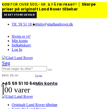
KØB FOR OVER 500,- KR. & FÅ
│
Skarpe
FRI FRAGT*
priser på originalt Land Rover tilbehør
SE DET STORE UDVALG
Tlf. 59 51 10 64
|
info@gladlandrover.dk
Hvem er vi?
Min konto
Indkøbskurv
Log In
Søg
RING TIL OS
Login
+45 59 51 10 64
Min konto
0
0 varer
Originalt Land Rover tilbehør