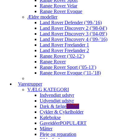
Range Rover Sport
Range Rover Velar
Range Rover Evoque
Ældre modeller
Land Rover Defender (’99-’16)
Land Rover Discovery 2 (’98-04′)
Land Rover Discovery 3 (’04-09′)
Land Rover Discovery 4 (’09-’16)
Land Rover Freelander 1
Land Rover Freelander 2
Range Rover (’02-12′)
Range Rover
Range Rover Sport (’05-13′)
Range Rover Evoque (’11-’18)
Varegrupper
VÆLG KATEGORI
Indvendigt udstyr
Udvendigt udstyr
Dæk & fælge
Tilbud
Cykler & Cykelholder
Kølebokse
Gaveidéer
POPULÆRT
Måtter
Pleje og reparation