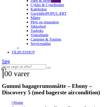
Dæk & fælge
Tilbud
Cykler & Cykelholder
Kølebokse
Gaveidéer
POPULÆRT
Måtter
Pleje og reparation
Sikkerhed
Tagboks
Viskerblade
Camping & Touring
Servicepakke
TILBUD!
HOT
Søg
0
0 varer
Gummi bagagerumsmåtte – Ebony –
Discovery 5 (med bagerste aircondition)
Home